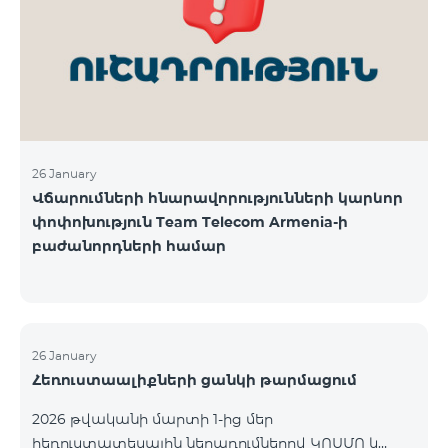
վճարահաշվարկային ընկերությունների կողմից
Team Telecom Armenia-ին առաջարկված
պայմանները ենթադրում էին ծառայությունների
համար էապես ավելի բարձր սակագներ, քան այ
26 January
Վճարումների հնարավորությունների կարևոր
փոփոխություն Team Telecom Armenia-ի
բաժանորդների համար
26 January
Հեռուստաալիքների ցանկի թարմացում
2026 թվականի մարտի 1-ից մեր
հեռուստատեսային ներառումներով ԿՈՍՄՈ և