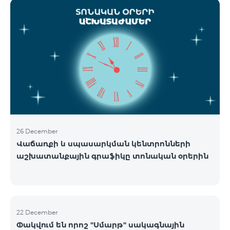
ցանցի շահագործումը: Ցանցի անջատումը տեղի
կունենա փուլային տարբերակով: Առաջին փուլով
ցանցը կանջատվի Տավուշի և Լոռու մարզերում՝
2026թ.-ի հունվարի 15-ից: Ծառայությունների
անխափան հասանելությունն ապահովելու
նպատակով շարունակում է գործել հատուկ
առաջարկ, որը հնարավորություն է ընձեռում ձեռք
բերել նոր տեխնոլոգիաներով աշխատող բջջային
հեռախոսնե
26 December
Վաճառքի և սպասարկման կենտրոնների
աշխատանքային գրաֆիկը տոնական օրերին
22 December
Փակվում են որոշ "Սմարթ" սակագնային