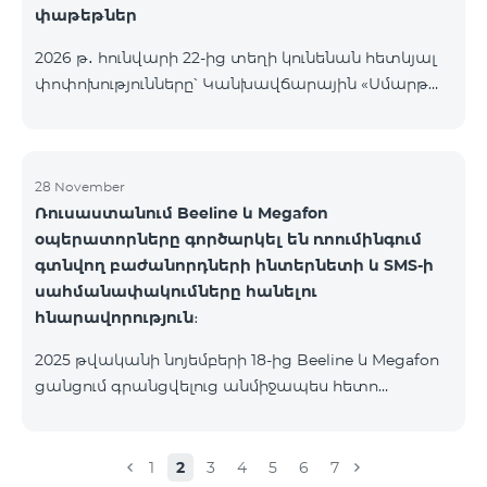
փաթեթներ
2026 թ․ հունվարի 22-ից տեղի կունենան հետևյալ
փոփոխությունները՝ Կանխավճարային «Սմարթ
5500» սակագնային փաթեթը կդադարի գործել, և
բաժանորդների հեռախոսահամարները
կտեղափոխվեն «BeFree 5000 unlimit»
սակագնային փաթեթին, որի շրջանակներում
28 November
Ռուսաստանում Beeline և Megafon
կստանան անսահմանափակ ինտերնետ, 2000
օպերատորները գործարկել են ռոումինգում
րոպե դեպի ՀՀ բոլոր ցանցեր, ԱՄՆ, Կանադա, ՌԴ
գտնվող բաժանորդների ինտերնետի և SMS-ի
Beeline և Tele2 ցանցեր, 500 SMS, 200 ՄԲ
սահմանափակումները հանելու
ռոումինգում, 60 TV ալիք։ «BeFree 5000 unlimit»
հնարավորություն։
սակագնային փաթեթի ամսավճարը կազմում է
5000 դրամ։ Կանխավճարային «Սմարթ 7500»
2025 թվականի նոյեմբերի 18-ից Beeline և Megafon
սակագնային փաթեթը կդադարի գ
ցանցում գրանցվելուց անմիջապես հետո
բաժանորդները ստանում են SMS
հաղորդագրություն՝ հղումով Captcha ստուգման
էջին։ Ստուգումը հաջողությամբ անցնելուց հետո
1
2
3
4
5
6
7