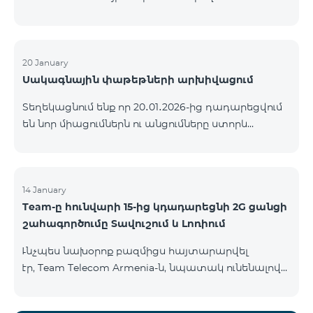
ԿՈՄԲՈ ծառայությունների փաթեթների ալիքների
ցանկում տեղի կունենան փոփոխություններ,
համաձայն որոնց՝ տարածաշրջանային
մուլտիպլեքս հեռուստաալիքները հասանելի
20 January
Սակագնային փաթեթների արխիվացում
կլինեն միայն այն մարզերում, որտեղ դրանց
ցուցադրումը պարտադիր է՝ ըստ կարգավորող
Տեղեկացնում ենք որ 20․01․2026-ից դադարեցվում
մարմինների պահանջների։ Այս փոփոխությունը
են նոր միացումներն ու անցումները ստորև
իրականացվում է հեռուստատեսային հարթակի
ներկայացված ծառայությունների փաթեթներին։
տեխնիկական պարամետրերի թարմացման
ԿՈՄԲՈ 2 Max ԿՈՄԲՈ 2 Plus ԿՈՄԲՈ 2 TV ԿՈՄԲՈ 4
շրջանակներում և համապատասխանում է
Basic 8990 ԿՈՄԲՈ 4 Plus 10990 ԿՈՄԲՈ 4 Max 13990
տեղական հեռարձակման նորմերին։ Ալիքների
14 January
ցանկը ըստ մարզեր
Team-ը հունվարի 15-ից կդադարեցնի 2G ցանցի
շահագործումը Տավուշում և Լոռիում
Ւնչպես նախօրոք բազմիցս հայտարարվել
էր, Team Telecom Armenia-ն, նպատակ ունենալով
էապես բարձրացնել կապի որակը և թվային
միջավայրի անվտանգությունը, կդադարեցնի 2G