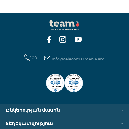
ինտերնետի և SMS ծառայությունների
հասանելիությունը վերականգնվում է ավտոմատ
կերպով։ Խնդրում ենք ուշադրություն դարձնել, որ
Captcha հղումն աշխատում է միայն
համապատասխան օպերատորի բջջային
ցանցին միացված լինելու դեպքում։ Wi-Fi-ը և VPN-
ը պետք է անջատված լինեն, հակառակ դեպքում
նույնականացումը չի կատարվի։ Այս
100
info@telecomarmenia.am
Ընկերության մասին
Տեղեկատվություն