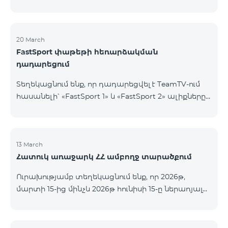
20 March
FastSport փաթեթի հեռարձակման
դադարեցում
Տեղեկացնում ենք, որ դադարեցվել է TeamTV-ում
հասանելի՝ «FastSport 1» և «FastSport 2» ալիքները
ներառող «FastSports» փաթեթի վաճառքը։ Սույն
թվականի ապրիլի 20-ից կդադարեցվի նաև
նշված հեռուստաալիքների հեռարձակումը։
Հարցերի կամ լրացուցիչ տեղեկությունների
13 March
Հատուկ առաջարկ ՀՀ ամբողջ տարածքում
համար խնդրում ենք դիմել «Ֆասթ Մեդիա»
ընկերություն։
Ուրախությամբ տեղեկացնում ենք, որ 2026թ,
մարտի 15-ից մինչև 2026թ հունիսի 15-ը ներառյալ
Հայաստանի Հանրապետության ողջ տարածքում
ԿՈՍՄՈ 4 12500, ԿՈՍՄՈ 4 16500, ԿՈՍՄՈ 4
9900 Մարզային Ծառայությունների փաթեթները