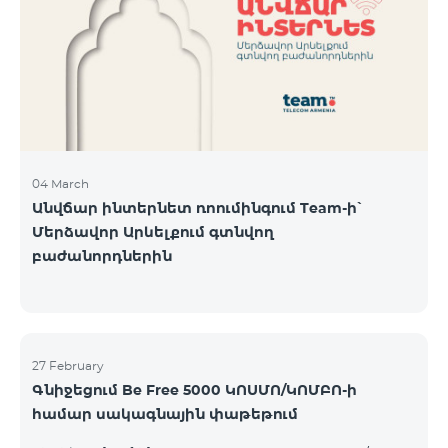
Կիրակի-08․03 Երևան Կենտրոն Իսակովի
պողոտա 3/7 09:00-18:00 09:00-18:00 10:00-19:00
Երևան Կենտրոն Խորենացու փողոց 26/26 09:00-
18:00 09:00-18:00 10:00-19:00 Երևան Էրեբունի
Տիգրան Մեծի պողոտա
04 March
Անվճար ինտերնետ ռոումինգում Team-ի՝
Մերձավոր Արևելքում գտնվող
բաժանորդներին
27 February
Գնիջեցում Be Free 5000 ԿՈՍՄՈ/ԿՈՄԲՈ-ի
համար սակագնային փաթեթում