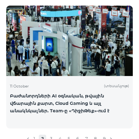
(տեսանյութ)
11 October
Բաժանորդների AI օգնական, թվային
վճարային քարտ, Cloud Gaming և այլ
անակնկալներ. Team-ը «ԴիջիԹեք»-ում է
1
2
3
4
5
6
7
8
9