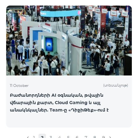
(տեսանյութ)
11 October
Բաժանորդների AI օգնական, թվային
վճարային քարտ, Cloud Gaming և այլ
անակնկալներ. Team-ը «ԴիջիԹեք»-ում է
1
2
3
4
5
6
7
8
9