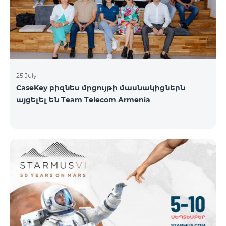
գնահատել են՝ ըստ EWC-ի միջազգային
գնահատման ստանդարտների։ EWC մրցույթի
ազգային կիսաեզրափակիչը կանցկացվի
օգոստոսի 1-ին և 2-ին։ Կանխատեսվում է
25 July
CaseKey բիզնես մրցույթի մասնակիցներն
այցելել են Team Telecom Armenia