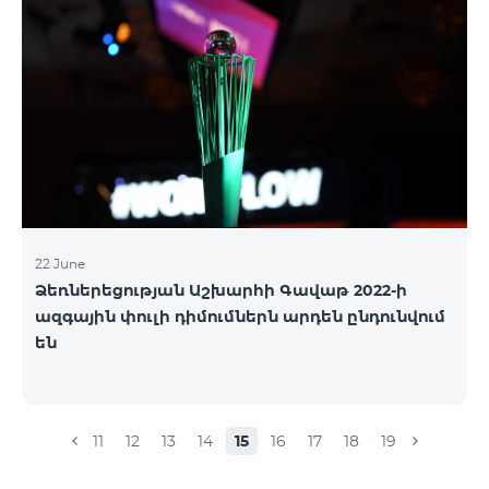
22 June
Ձեռներեցության Աշխարհի Գավաթ 2022-ի
ազգային փուլի դիմումներն արդեն ընդունվում
են
11
12
13
14
15
16
17
18
19