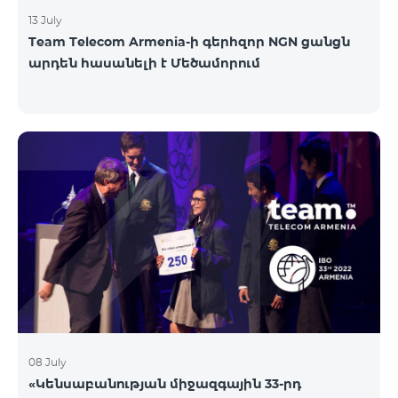
13 July
Team Telecom Armenia-ի գերհզոր NGN ցանցն
արդեն հասանելի է Մեծամորում
08 July
«Կենսաբանության միջազգային 33-րդ