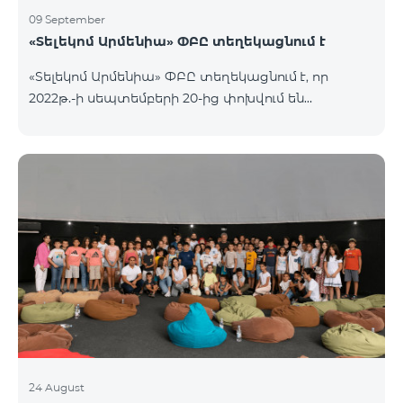
09 September
«Տելեկոմ Արմենիա» ՓԲԸ տեղեկացնում է
«Տելեկոմ Արմենիա» ՓԲԸ տեղեկացնում է, որ
2022թ.-ի սեպտեմբերի 20-ից փոխվում են
արխիվային «Զանգառատ», «Հարմար», «Ռեմիքս»
կանխավճարային սակագնային փաթեթների՝
տեղական ելքային զանգերի տևողության
հաշվարկման պայմանները։ Մանրամասն՝
https://www.telecomarmenia.am/hy/mobile-
tariffs/archive/
24 August