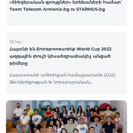
«Տիեզերական զրույցներ» երեխաների համար՝
Team Telecom Armenia-ից ու STARMUS-ից
29 July
Հայտնի են Entrepreneurship World Cup 2022
ազգային փուլի կիսաեզրափակիչ անցած
թիմերը
Հայաստանի ամերիկյան համալսարանի (ՀԱՀ)
Ձեռներեցության եւ նորարարական
տեխնոլոգիաների կենտրոնը (EPIC) հայտարարել է
մրցույթի կիսաեզրափակիչ փուլ անցած
մասնակից թիմերին։ Ավելի քան 110 թիմերից 99-ը
հաղթահարել են նախնական փուլը, իսկ 34-ն
անցել են կիսաեզրափակիչ փուլ։ Ընտրությունն
իրականացվել է 48 մասնագետների կողմից,
որոնք յուրաքանչյուր հայտ ուսումնասիրել և