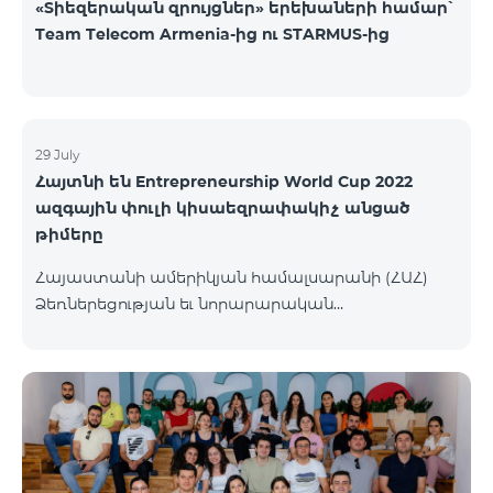
«Տիեզերական զրույցներ» երեխաների համար՝
Team Telecom Armenia-ից ու STARMUS-ից
29 July
Հայտնի են Entrepreneurship World Cup 2022
ազգային փուլի կիսաեզրափակիչ անցած
թիմերը
Հայաստանի ամերիկյան համալսարանի (ՀԱՀ)
Ձեռներեցության եւ նորարարական
տեխնոլոգիաների կենտրոնը (EPIC) հայտարարել է
մրցույթի կիսաեզրափակիչ փուլ անցած
մասնակից թիմերին։ Ավելի քան 110 թիմերից 99-ը
հաղթահարել են նախնական փուլը, իսկ 34-ն
անցել են կիսաեզրափակիչ փուլ։ Ընտրությունն
իրականացվել է 48 մասնագետների կողմից,
որոնք յուրաքանչյուր հայտ ուսումնասիրել և