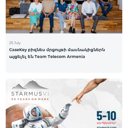
գնահատել են՝ ըստ EWC-ի միջազգային
գնահատման ստանդարտների։ EWC մրցույթի
ազգային կիսաեզրափակիչը կանցկացվի
օգոստոսի 1-ին և 2-ին։ Կանխատեսվում է
25 July
CaseKey բիզնես մրցույթի մասնակիցներն
այցելել են Team Telecom Armenia