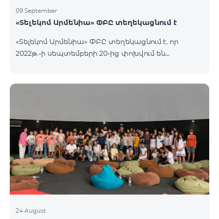
09 September
«Տելեկոմ Արմենիա» ՓԲԸ տեղեկացնում է
«Տելեկոմ Արմենիա» ՓԲԸ տեղեկացնում է, որ
2022թ.-ի սեպտեմբերի 20-ից փոխվում են
արխիվային «Զանգառատ», «Հարմար», «Ռեմիքս»
կանխավճարային սակագնային փաթեթների՝
տեղական ելքային զանգերի տևողության
հաշվարկման պայմանները։ Մանրամասն՝
https://www.telecomarmenia.am/hy/mobile-
tariffs/archive/
24 August