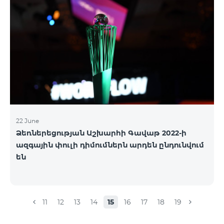
22 June
Ձեռներեցության Աշխարհի Գավաթ 2022-ի
ազգային փուլի դիմումներն արդեն ընդունվում
են
11
12
13
14
15
16
17
18
19