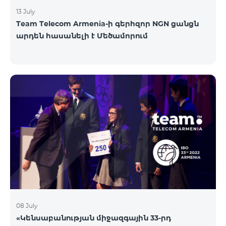
13 July
Team Telecom Armenia-ի գերհզոր NGN ցանցն
արդեն հասանելի է Մեծամորում
08 July
«Կենսաբանության միջազգային 33-րդ