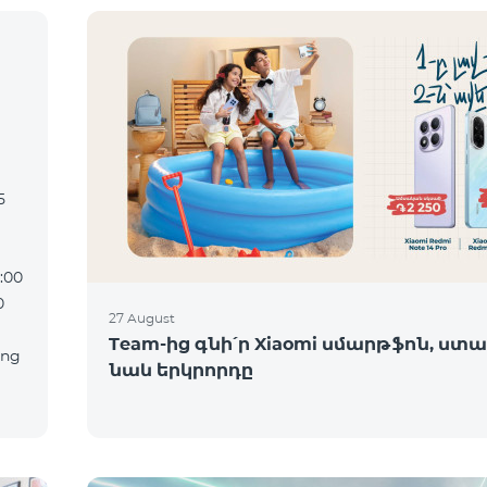
:00
27 August
Team-ից գնի՛ր Xiaomi սմարթֆոն, ստա
նաև երկրորդը