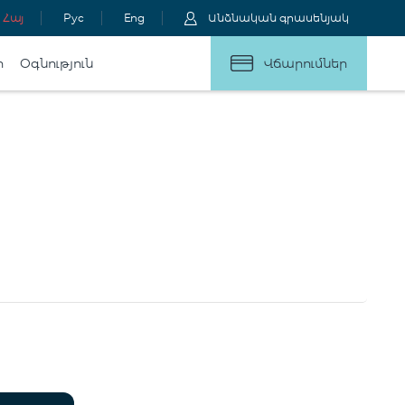
Հայ
Рус
Eng
Անձնական գրասենյակ
ր
Օգնություն
Վճարումներ