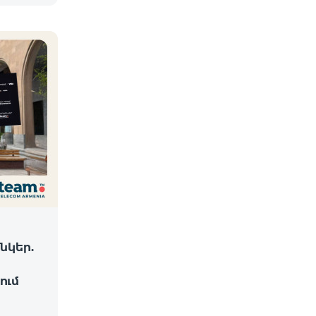
նկեր.
ում