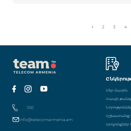
2
3
4
Ընկերու
Մեր մասին
Կապի թան
100
Նորություննե
Աշխատանք Տ
info@telecomarmenia.am
Արդյունքներ