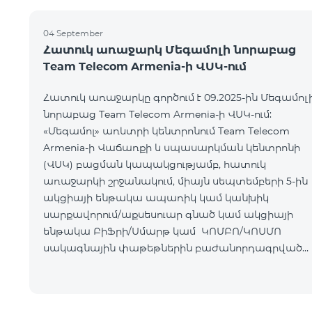
04 September
Հատուկ առաջարկ Մեգամոլի նորաբաց
Team Telecom Armenia-ի ՎՍԿ-ում
Հատուկ առաջարկը գործում է 09.2025-ին Մեգամոլ
նորաբաց Team Telecom Armenia-ի ՎՍԿ-ում:
«Մեգամոլ» առևտրի կենտրոնում Team Telecom
Armenia-ի Վաճառքի և սպասարկման կենտրոնի
(ՎՍԿ) բացման կապակցությամբ, հատուկ
առաջարկի շրջանակում, միայն սեպտեմբերի 5-ին
ակցիայի ենթակա ապառիկ կամ կանխիկ
սարքավորում/աքսեսուար գնած կամ ակցիայի
ենթակա ԲիՖրի/Սմարթ կամ ԿՈՄԲՈ/ԿՈՍՄՈ
սակագնային փաթեթներին բաժանորդագրված
հաճախորդները կստանան հետևյալ նվերները․
Ապրանք/ՍՓ Նվեր ԲիՖրի/Սմարթ