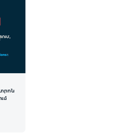
նտրոն
ւմ