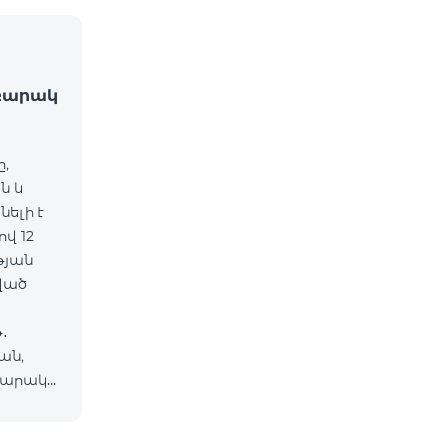
մբարակ
ը,
ն և
ելի է
վ 12
թյան
ան,
մբարակ