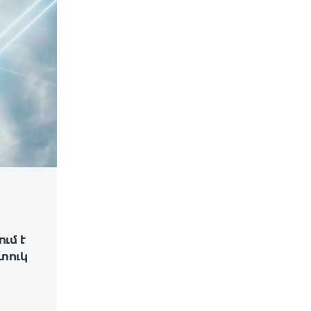
ւմ է
տուկ