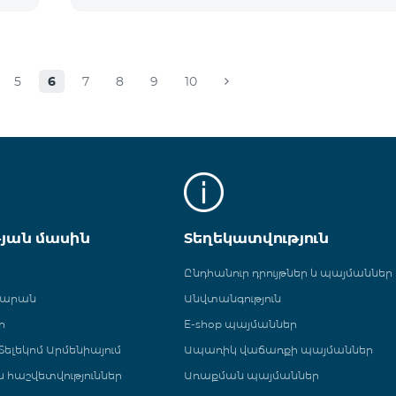
5
6
7
8
9
10
թյան մասին
Տեղեկատվություն
Ընդհանուր դրույթներ և պայմաններ
գարան
Անվտանգություն
ր
E-shop պայմաններ
ելեկոմ Արմենիայում
Ապառիկ վաճառքի պայմաններ
 և հաշվետվություններ
Առաքման պայմաններ