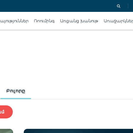
յություններ
Ռոումինգ
Առցանց խանութ
Առաջարկնե
Բոլորը
ւմ