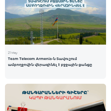
պայմաններով․ Առաջին 6 ամիսների ընթացքում՝
50% զեղչ, Հաջորդ 6 ամիսների ընթացքում՝ 25%
զեղչ։ ԿՈՍՄՈ սակագնային փաթեթների
ներառումներին մանրամասն ծանոթանալու
համար կարող եք անցնել հետևյալ հղմամբ՝
telecomarmenia.am/hy/cosmo * Ակցիան
երկարաձգվել է մինչ
21 May
Team Telecom Armenia-ն Տավուշում
ամբողջովին վերազինել է բջջային ցանցը