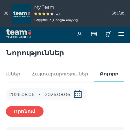
My Team
Տեսնել
4.1
Ներբեռնել Google Play-ից
Նորություններ
թյուններ
Հայտարարություններ
Բոլորը
Որոնում