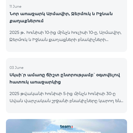
11 June
Նոր առաջարկ Արմավիր, Ջերմուկ և Իջևան
քաղաքներում
2025 թ․ հունիսի 10-ից մինչև հուլիսի 10-ը, Արմավիր,
Ջերմուկ և Իջևան քաղաքների բնակիչների
համար հասանելի են ԿՈՍՄՈ մարզային
փաթեթները հատուկ պայմաններով․ ԿՈՍՄՈ 2
6900 Regional ԿՈՍՄՈ 3 7400 Regional ԿՈՍՄՈ 4
9900 Regional Ակցիայի շրջանակում
03 June
Սկսի՛ր ամառը ճիշտ ընտրությամբ՝ օգտվելով
առաջարկվում է 50% զեղչ առաջին 6 ամիսների
հատուկ առաջարկից
համար, 12 ամիս բաժանորդագրության դեպքում։
ԿՈՍՄՈ սակագնային փաթեթների
2025 թվականի հունիսի 5-ից մինչև հունիսի 30-ը
ներառումներին մանրամասն ծանոթանալու
Ավան վարչական շրջանի բնակիչները կարող են
համար կարող եք անցնել հետևյալ հղմամբ՝
օգտվել հատուկ պայմաններից, որոնք
telecomarmenia.am/cosmo* Ակցիան երկարաձգվել
նախատեսված են նոր բաժանորդների համար։
է մինչև 1
Ակցիայի շրջանակում ԿՈՍՄՈ 4 12500 և ԿՈՍՄՈ 4
16500 փաթեթները տրամադրվում են հետևյալ