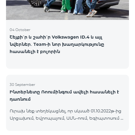
04 October
Շեյքի՛ր և շահի՛ր Volkswagen ID.4 և այլ
նվերներ․ Team-ի նոր խաղարկությունը
հասանելի է բոլորին
30 September
Ինտերնետը Ռոումինգում ավելի հասանելի է
դառնում
Ուրախ նեք տեղեկացնել, որ սկսած 01.10.2022թ-ից
Արցախում, Եվրոպայում, ԱՄՆ-ոում, Եգիպտոսում և
մի շարք այլ երկրներում գործելու է Ինտերնետի
նոր իջեցված սակագին՝ 1ՄԲ 9 դրամ: Մուտքային և