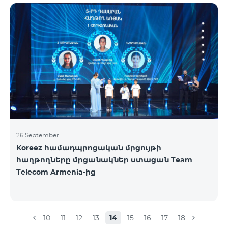
ելքային զանգեր դեպի Հայաստան՝ 150 դրամ/
րոպե: Ելքային զանգեր տեղական՝ 500 դրամ/
րոպե: SMS՝ 150 դրամ: Երկրների ամբողջական
ցանկ՝ Արցախ, Ալբանիա, ԱՄՆ, Ավստրալիա,
Ավստրիա, Բելգիա, Բոսնիա և Հերցեգովինա,
Բուլղարիա, Գերմանիա, Դանիա, Եգիպտոս,
Էստոնիա, Իռլանդիա, Իսլանդիա, Իսպանիա,
Իտալիա, Լատվիա, Լեհաստան, Լիխտենշտեյն,
26 September
Koreez համադպրոցական մրցույթի
հաղթողները մրցանակներ ստացան Team
Telecom Armenia-ից
10
11
12
13
14
15
16
17
18