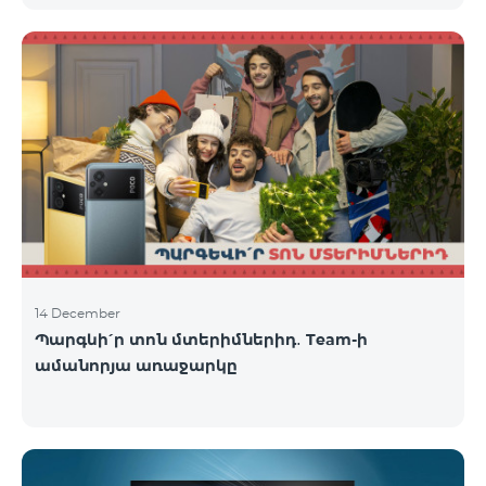
14 December
Պարգևի՛ր տոն մտերիմներիդ․ Team-ի
ամանորյա առաջարկը