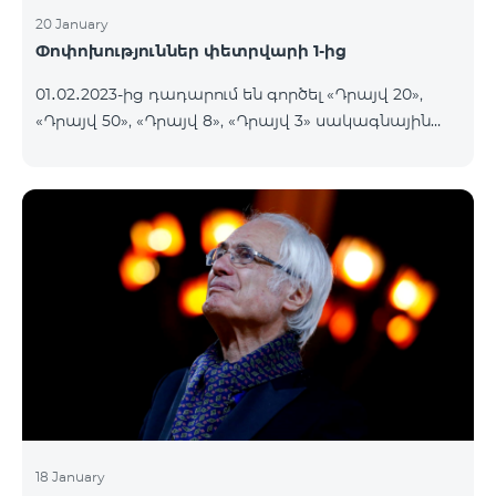
20 January
Փոփոխություններ փետրվարի 1-ից
01․02․2023-ից դադարում են գործել «Դրայվ 20»,
«Դրայվ 50», «Դրայվ 8», «Դրայվ 3» սակագնային
փաթեթները։ Նշված փաթեթների գործող
բաժանորդները կօգտվեն նոր սակագնային
փաթեթներից՝ համաձայն ստորև աղյուսակի․ Հին
սակագնային փաթեթ Նոր սակագնային փաթեթ
Դրայվ 20 Drive Maxi 140 GB Իմացեք ավելին
Դրայվ 50 Drive Maxi+ 200 GB Իմացեք ավելին
Դրայվ 8 Drive Midi 80 G
18 January