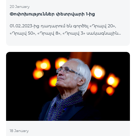
20 January
Փոփոխություններ փետրվարի 1-ից
01․02․2023-ից դադարում են գործել «Դրայվ 20»,
«Դրայվ 50», «Դրայվ 8», «Դրայվ 3» սակագնային
փաթեթները։ Նշված փաթեթների գործող
բաժանորդները կօգտվեն նոր սակագնային
փաթեթներից՝ համաձայն ստորև աղյուսակի․ Հին
սակագնային փաթեթ Նոր սակագնային փաթեթ
Դրայվ 20 Drive Maxi 140 GB Իմացեք ավելին
Դրայվ 50 Drive Maxi+ 200 GB Իմացեք ավելին
Դրայվ 8 Drive Midi 80 G
18 January