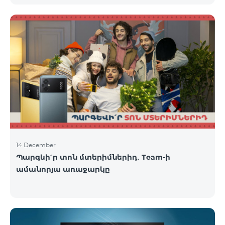
14 December
Պարգևի՛ր տոն մտերիմներիդ․ Team-ի
ամանորյա առաջարկը