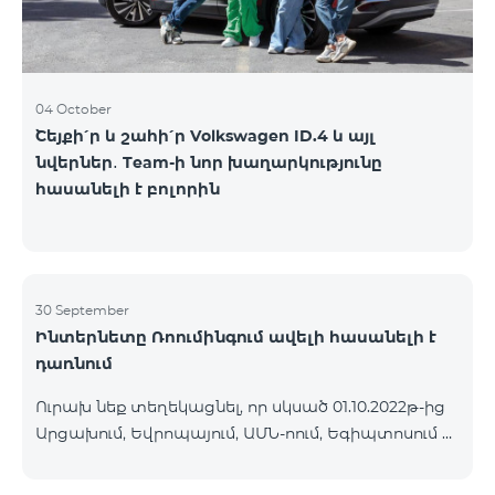
04 October
Շեյքի՛ր և շահի՛ր Volkswagen ID.4 և այլ
նվերներ․ Team-ի նոր խաղարկությունը
հասանելի է բոլորին
30 September
Ինտերնետը Ռոումինգում ավելի հասանելի է
դառնում
Ուրախ նեք տեղեկացնել, որ սկսած 01.10.2022թ-ից
Արցախում, Եվրոպայում, ԱՄՆ-ոում, Եգիպտոսում և
մի շարք այլ երկրներում գործելու է Ինտերնետի
նոր իջեցված սակագին՝ 1ՄԲ 9 դրամ: Մուտքային և