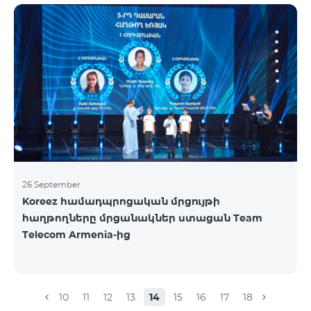
ելքային զանգեր դեպի Հայաստան՝ 150 դրամ/
րոպե: Ելքային զանգեր տեղական՝ 500 դրամ/
րոպե: SMS՝ 150 դրամ: Երկրների ամբողջական
ցանկ՝ Արցախ, Ալբանիա, ԱՄՆ, Ավստրալիա,
Ավստրիա, Բելգիա, Բոսնիա և Հերցեգովինա,
Բուլղարիա, Գերմանիա, Դանիա, Եգիպտոս,
Էստոնիա, Իռլանդիա, Իսլանդիա, Իսպանիա,
Իտալիա, Լատվիա, Լեհաստան, Լիխտենշտեյն,
26 September
Koreez համադպրոցական մրցույթի
հաղթողները մրցանակներ ստացան Team
Telecom Armenia-ից
10
11
12
13
14
15
16
17
18