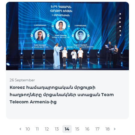
ելքային զանգեր դեպի Հայաստան՝ 150 դրամ/
րոպե: Ելքային զանգեր տեղական՝ 500 դրամ/
րոպե: SMS՝ 150 դրամ: Երկրների ամբողջական
ցանկ՝ Արցախ, Ալբանիա, ԱՄՆ, Ավստրալիա,
Ավստրիա, Բելգիա, Բոսնիա և Հերցեգովինա,
Բուլղարիա, Գերմանիա, Դանիա, Եգիպտոս,
Էստոնիա, Իռլանդիա, Իսլանդիա, Իսպանիա,
Իտալիա, Լատվիա, Լեհաստան, Լիխտենշտեյն,
26 September
Koreez համադպրոցական մրցույթի
հաղթողները մրցանակներ ստացան Team
Telecom Armenia-ից
10
11
12
13
14
15
16
17
18