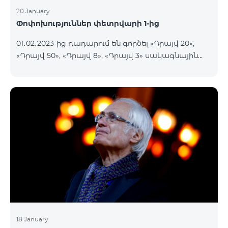
20 January
Փոփոխություններ փետրվարի 1-ից
01․02․2023-ից դադարում են գործել «Դրայվ 20»,
«Դրայվ 50», «Դրայվ 8», «Դրայվ 3» սակագնային
փաթեթները։ Նշված փաթեթների գործող
բաժանորդները կօգտվեն նոր սակագնային
փաթեթներից՝ համաձայն ստորև աղյուսակի․ Հին
սակագնային փաթեթ Նոր սակագնային փաթեթ
Դրայվ 20 Drive Maxi 140 GB Իմացեք ավելին
Դրայվ 50 Drive Maxi+ 200 GB Իմացեք ավելին
Դրայվ 8 Drive Midi 80 G
18 January