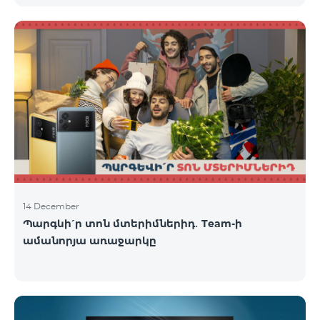
14 December
Պարգևի՛ր տոն մտերիմներիդ․ Team-ի
ամանորյա առաջարկը