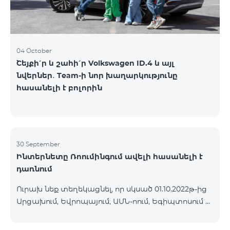
04 October
Շեյքի՛ր և շահի՛ր Volkswagen ID.4 և այլ
նվերներ․ Team-ի նոր խաղարկությունը
հասանելի է բոլորին
30 September
Ինտերնետը Ռոումինգում ավելի հասանելի է
դառնում
Ուրախ նեք տեղեկացնել, որ սկսած 01.10.2022թ-ից
Արցախում, Եվրոպայում, ԱՄՆ-ոում, Եգիպտոսում և
մի շարք այլ երկրներում գործելու է Ինտերնետի
նոր իջեցված սակագին՝ 1ՄԲ 9 դրամ: Մուտքային և