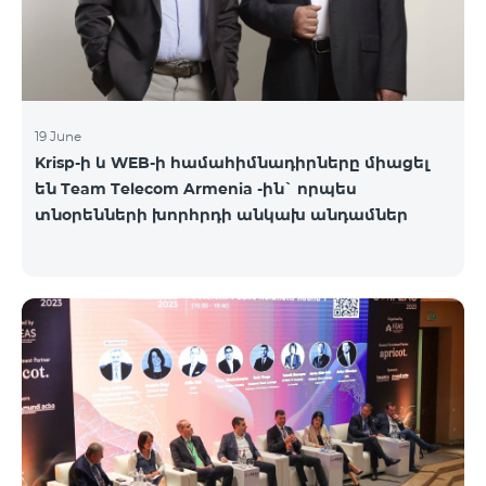
19 June
Krisp-ի և WEB-ի համահիմնադիրները միացել
են Team Telecom Armenia -ին` որպես
տնօրենների խորհրդի անկախ անդամներ