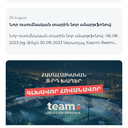
05 August
Նոր ուսումնական տարին նոր սմարթֆոնով։
Նոր ուսումնական տարին նոր սմարթֆոնով։ 06․08․
2023-ից մինչև 30․09․2023 ներառյալ Xiaomi Redmi
12C 2023թ․-ի սմարթֆոնի հետ կոմպլեկտով
տրամադրվում է անլար ականջակալ Alteracs Light
և TeamTok հատուկ սակագնային փաթեթ` 1-ին
ամիսն անվճար: Սմարթֆոնը կարելի է ձեռք բերել
նաև ապառիկ՝ ամսական սկսած 1250 դրամից։
Ամսավճարին գումարվում է բանկի վճարը։
Սակագնային փաթեթի պայմաններին
ծանոթացեք ստորև։ Կանխավճարային
սակագնային փաթեթ teamtok Ամսական վճար
2500 Անսահմանափակ VIB