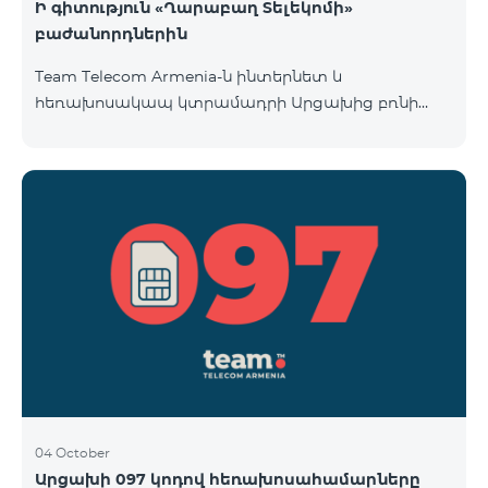
Ի գիտություն «Ղարաբաղ Տելեկոմի»
բաժանորդներին
Team Telecom Armenia-ն ինտերնետ և
հեռախոսակապ կտրամադրի Արցախից բռնի
տեղահանված հայրենակիցներին։ «Ղարաբաղ
Տելեկոմի» բաժանորդները շարժական կապի
ծառայություններից առաջին անգամ օգտվելու
պահից (զանգ, sms-ի ուղարկում և այլն)
համարվելու են «Բի ֆրի 097» սակագնային
փաթեթի բաժանորդ՝ համաձայնվելով
www.telecomarmenia.am կայքում զետեղված դրա
պայմաններին և հրապարակային օֆերտային։
097 պրեֆիքսով հեռախոսահամարների
բաժանորդները կօգտվեն «Բի ֆրի 097» հատո
04 October
Արցախի 097 կոդով հեռախոսահամարները