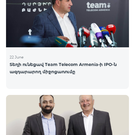
մանրամասներին ու թիմերին տրամադրվեց
ընկերության զարգացման ռազմավարական
խնդիրը։ Լուծումներ առաջարկելու համար թիմերն
ունենալու են ընդամենը 72 ժամ։ Հաջողություն
մաղթելով մրցույթի մասնակիցներին Team
Telecom Armenia-ի գլխավոր տնօրեն Հայկ
Եսայանը նշեց, որ
22 June
Տեղի ունեցավ Team Telecom Armenia-ի IPO-ն
ազդարարող միջոցառումը