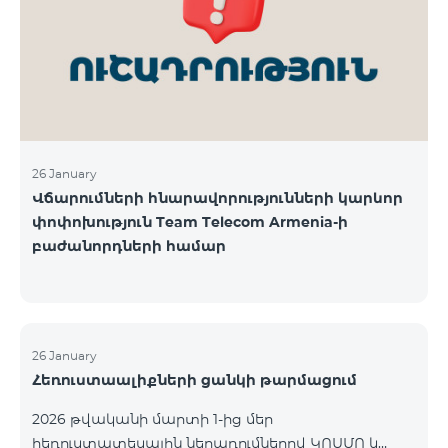
վճարահաշվարկային ընկերությունների կողմից
Team Telecom Armenia-ին առաջարկված
պայմանները ենթադրում էին ծառայությունների
համար էապես ավելի բարձր սակագներ, քան այ
26 January
Վճարումների հնարավորությունների կարևոր
փոփոխություն Team Telecom Armenia-ի
բաժանորդների համար
26 January
Հեռուստաալիքների ցանկի թարմացում
2026 թվականի մարտի 1-ից մեր
հեռուստատեսային ներառումներով ԿՈՍՄՈ և