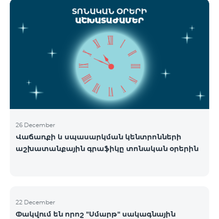
ցանցի շահագործումը: Ցանցի անջատումը տեղի
կունենա փուլային տարբերակով: Առաջին փուլով
ցանցը կանջատվի Տավուշի և Լոռու մարզերում՝
2026թ.-ի հունվարի 15-ից: Ծառայությունների
անխափան հասանելությունն ապահովելու
նպատակով շարունակում է գործել հատուկ
առաջարկ, որը հնարավորություն է ընձեռում ձեռք
բերել նոր տեխնոլոգիաներով աշխատող բջջային
հեռախոսնե
26 December
Վաճառքի և սպասարկման կենտրոնների
աշխատանքային գրաֆիկը տոնական օրերին
22 December
Փակվում են որոշ "Սմարթ" սակագնային