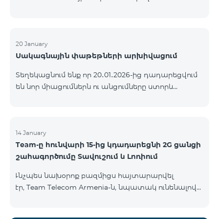
ԿՈՄԲՈ ծառայությունների փաթեթների ալիքների
ցանկում տեղի կունենան փոփոխություններ,
համաձայն որոնց՝ տարածաշրջանային
մուլտիպլեքս հեռուստաալիքները հասանելի
20 January
Սակագնային փաթեթների արխիվացում
կլինեն միայն այն մարզերում, որտեղ դրանց
ցուցադրումը պարտադիր է՝ ըստ կարգավորող
Տեղեկացնում ենք որ 20․01․2026-ից դադարեցվում
մարմինների պահանջների։ Այս փոփոխությունը
են նոր միացումներն ու անցումները ստորև
իրականացվում է հեռուստատեսային հարթակի
ներկայացված ծառայությունների փաթեթներին։
տեխնիկական պարամետրերի թարմացման
ԿՈՄԲՈ 2 Max ԿՈՄԲՈ 2 Plus ԿՈՄԲՈ 2 TV ԿՈՄԲՈ 4
շրջանակներում և համապատասխանում է
Basic 8990 ԿՈՄԲՈ 4 Plus 10990 ԿՈՄԲՈ 4 Max 13990
տեղական հեռարձակման նորմերին։ Ալիքների
14 January
ցանկը ըստ մարզեր
Team-ը հունվարի 15-ից կդադարեցնի 2G ցանցի
շահագործումը Տավուշում և Լոռիում
Ւնչպես նախօրոք բազմիցս հայտարարվել
էր, Team Telecom Armenia-ն, նպատակ ունենալով
էապես բարձրացնել կապի որակը և թվային
միջավայրի անվտանգությունը, կդադարեցնի 2G