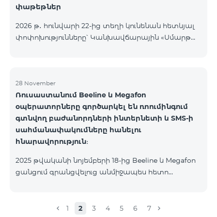
փաթեթներ
2026 թ․ հունվարի 22-ից տեղի կունենան հետևյալ
փոփոխությունները՝ Կանխավճարային «Սմարթ
5500» սակագնային փաթեթը կդադարի գործել, և
բաժանորդների հեռախոսահամարները
կտեղափոխվեն «BeFree 5000 unlimit»
սակագնային փաթեթին, որի շրջանակներում
28 November
Ռուսաստանում Beeline և Megafon
կստանան անսահմանափակ ինտերնետ, 2000
օպերատորները գործարկել են ռոումինգում
րոպե դեպի ՀՀ բոլոր ցանցեր, ԱՄՆ, Կանադա, ՌԴ
գտնվող բաժանորդների ինտերնետի և SMS-ի
Beeline և Tele2 ցանցեր, 500 SMS, 200 ՄԲ
սահմանափակումները հանելու
ռոումինգում, 60 TV ալիք։ «BeFree 5000 unlimit»
հնարավորություն։
սակագնային փաթեթի ամսավճարը կազմում է
5000 դրամ։ Կանխավճարային «Սմարթ 7500»
2025 թվականի նոյեմբերի 18-ից Beeline և Megafon
սակագնային փաթեթը կդադարի գ
ցանցում գրանցվելուց անմիջապես հետո
բաժանորդները ստանում են SMS
հաղորդագրություն՝ հղումով Captcha ստուգման
էջին։ Ստուգումը հաջողությամբ անցնելուց հետո
1
2
3
4
5
6
7