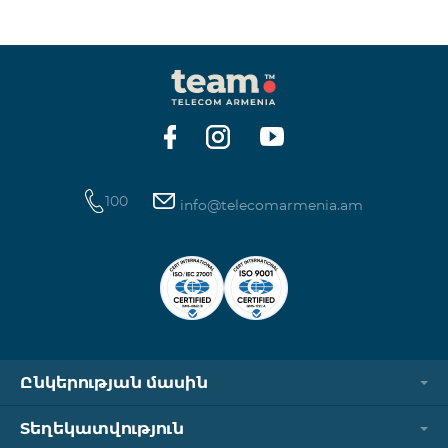
ինտերնետի և SMS ծառայությունների
հասանելիությունը վերականգնվում է ավտոմատ
կերպով։ Խնդրում ենք ուշադրություն դարձնել, որ
Captcha հղումն աշխատում է միայն
համապատասխան օպերատորի բջջային
ցանցին միացված լինելու դեպքում։ Wi-Fi-ը և VPN-
ը պետք է անջատված լինեն, հակառակ դեպքում
նույնականացումը չի կատարվի։ Այս
100
info@telecomarmenia.am
Ընկերության մասին
Տեղեկատվություն