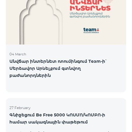
Կիրակի-08․03 Երևան Կենտրոն Իսակովի
պողոտա 3/7 09:00-18:00 09:00-18:00 10:00-19:00
Երևան Կենտրոն Խորենացու փողոց 26/26 09:00-
18:00 09:00-18:00 10:00-19:00 Երևան Էրեբունի
Տիգրան Մեծի պողոտա
04 March
Անվճար ինտերնետ ռոումինգում Team-ի՝
Մերձավոր Արևելքում գտնվող
բաժանորդներին
27 February
Գնիջեցում Be Free 5000 ԿՈՍՄՈ/ԿՈՄԲՈ-ի
համար սակագնային փաթեթում