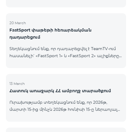
20 March
FastSport փաթեթի հեռարձակման
դադարեցում
Տեղեկացնում ենք, որ դադարեցվել է TeamTV-ում
հասանելի՝ «FastSport 1» և «FastSport 2» ալիքները
ներառող «FastSports» փաթեթի վաճառքը։ Սույն
թվականի ապրիլի 20-ից կդադարեցվի նաև
նշված հեռուստաալիքների հեռարձակումը։
Հարցերի կամ լրացուցիչ տեղեկությունների
13 March
Հատուկ առաջարկ ՀՀ ամբողջ տարածքում
համար խնդրում ենք դիմել «Ֆասթ Մեդիա»
ընկերություն։
Ուրախությամբ տեղեկացնում ենք, որ 2026թ,
մարտի 15-ից մինչև 2026թ հունիսի 15-ը ներառյալ
Հայաստանի Հանրապետության ողջ տարածքում
ԿՈՍՄՈ 4 12500, ԿՈՍՄՈ 4 16500, ԿՈՍՄՈ 4
9900 Մարզային Ծառայությունների փաթեթները