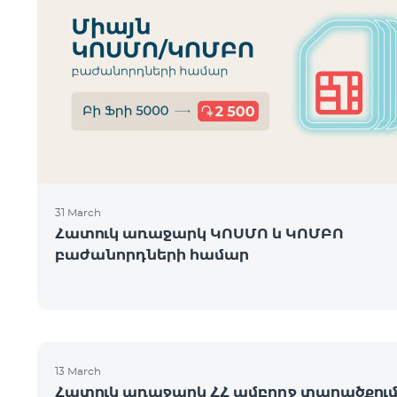
31 March
Հատուկ առաջարկ ԿՈՍՄՈ և ԿՈՄԲՈ
բաժանորդների համար
13 March
Հատուկ առաջարկ ՀՀ ամբողջ տարածքու