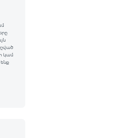
ւմ
ները
նշված
 ենք