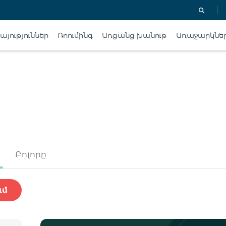
յություններ
Ռոումինգ
Առցանց խանութ
Առաջարկնե
Բոլորը
ւմ