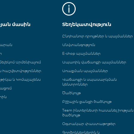
թյան մասին
Տեղեկատվություն
Ընդհանուր դրույթներ և պայմաններ
գարան
Անվտանգություն
ր
E-shop պայմաններ
ելեկոմ Արմենիայում
Ապառիկ վաճառքի պայմաններ
 և հաշվետվություններ
Առաքման պայմաններ
թիկա և Կոմպլայենս
Վաճառքի և սպասարկման
կենտրոններ
ացում
Ծածկույթ
րին
Բջջային ցանցի ծածկույթ
Team ինտերնետի հասանելիության
ծածկույթ
Օգտակար փաստաթղթեր
Գործընկերներին և