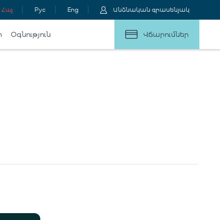
Հայ
Рус
Eng
Անձնական գրասենյակ
ր
Օգնություն
Վճարումներ