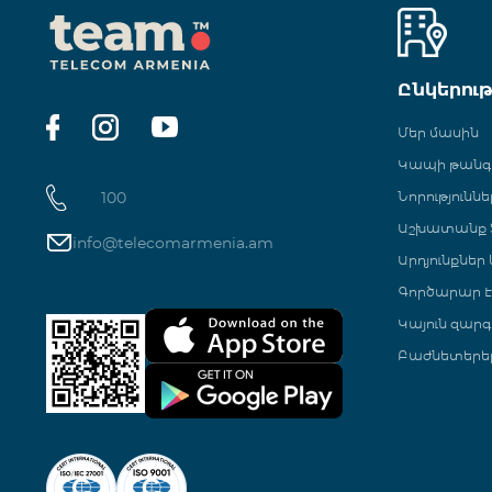
Ընկերու
Մեր մասին
Կապի թան
100
Նորություննե
Աշխատանք Տ
info@telecomarmenia.am
Արդյունքներ
Գործարար Է
Կայուն զարգ
Բաժնետերե