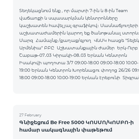
Տեղեկացնում ենք , որ մարտի 7-ին և 8-ին Team
վաճառքի և սպասարկման կենտրոնները
կաշխատեն հավելյալ գրաֆիկով։ Մասնաճյուղերի
աշխատաժամերին կարող եք ծանոթանալ ստորև
Մարզ Համայնք /քաղաք/գյուղ ՎևՍԿ հասցե "Տելե
Արմենիա" ԲԲԸ Աշխատանքային ժամեր Երկ-Ուրբ
Շաբաթ-07․03 Կիրակի-08․03 Երևան Կենտրոն
Իսակովի պողոտա 3/7 09:00-18:00 09:00-18:00 10:00-
19:00 Երևան Կենտրոն Խորենացու փողոց 26/26 09:00-
18:00 09:00-18:00 10:00-19:00 Երևան Էրեբունի Տիգրան
Մեծի պողոտա
27 February
Գնիջեցում Be Free 5000 ԿՈՍՄՈ/ԿՈՄԲՈ-ի
համար սակագնային փաթեթում