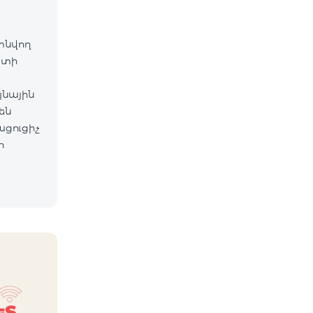
գտնվող
ետի
յնային
են
ացուցիչ
ի