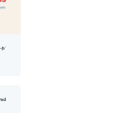
-ի՝
ում