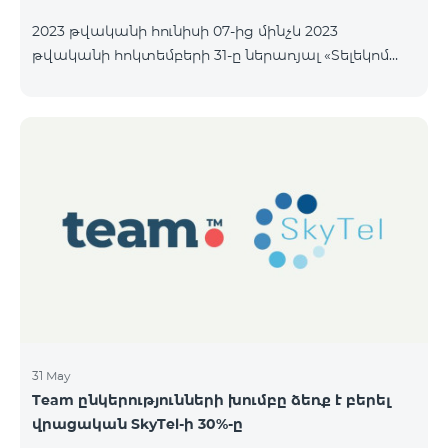
2023 թվականի հունիսի 07-ից մինչև 2023
թվականի հոկտեմբերի 31-ը ներառյալ «Տելեկոմ
Արմենիա» ԲԲ ընկերությունը հրապարակային
առաջարկի միջոցով նախատեսում է
տեղաբաշխել անվանական ոչ փաստաթղթային
բաժնետոմսերը հետևյալ պայմաններով.
ԹՈՂԱՐԿՈՂԸ «ՏԵԼԵԿՈՄ ԱՐՄԵՆԻԱ» ԲԲԸ ԴԱՍԸ
«Ա» դասի հասարակ բաժնետոմսեր ՔԱՆԱԿԸ
40,000,000 հատ ՄԵԿ ԲԱԺՆԵՏՈՄՍԻ ԳԻՆԸ 206 ՀՀ
դրամ ՏԵՂԱԲԱՇԽՄԱՆ ԸՆԴՀԱՆՈՒՐ ԾԱՎԱԼԸ
8,240,000,000 ՀՀ դրամ ՁԵՌՔԲԵՐՄԱՆ
ՆՎԱԶԱԳՈՒՅՆ ՔԱՆԱԿԸ
31 May
Team ընկերությունների խումբը ձեռք է բերել
վրացական SkyTel-ի 30%-ը