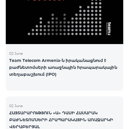
02 June
Team Telecom Armenia-ն իրականացնում է
բաժնետոմսերի առաջնային հրապարակային
տեղաբաշխում (IPO)
02 June
ՀԱՅՏԱՐԱՐՈՒԹՅՈՒՆ «Ա» ԴԱՍԻ ՀԱՍԱՐԱԿ
ԲԱԺՆԵՏՈՄՍԵՐԻ ՀՐԱՊԱՐԱԿԱՅԻՆ ԱՌԱՋԱՐԿԻ
ՎԵՐԱԲԵՐՅԱԼ