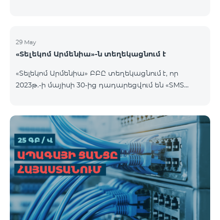
29 May
«Տելեկոմ Արմենիա»-ն տեղեկացնում է
«Տելեկոմ Արմենիա» ԲԲԸ տեղեկացնում է, որ
2023թ.-ի մայիսի 30-ից դադարեցվում են «SMS
փաթեթ» ծառայությունների նոր միացումները: