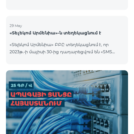
29 May
«Տելեկոմ Արմենիա»-ն տեղեկացնում է
«Տելեկոմ Արմենիա» ԲԲԸ տեղեկացնում է, որ
2023թ.-ի մայիսի 30-ից դադարեցվում են «SMS
փաթեթ» ծառայությունների նոր միացումները: