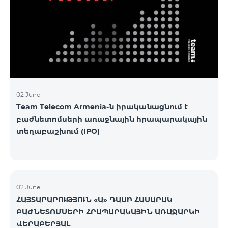
02 June
Team Telecom Armenia-ն իրականացնում է
բաժնետոմսերի առաջնային հրապարակային
տեղաբաշխում (IPO)
02 June
ՀԱՅՏԱՐԱՐՈՒԹՅՈՒՆ «Ա» ԴԱՍԻ ՀԱՍԱՐԱԿ
ԲԱԺՆԵՏՈՄՍԵՐԻ ՀՐԱՊԱՐԱԿԱՅԻՆ ԱՌԱՋԱՐԿԻ
ՎԵՐԱԲԵՐՅԱԼ