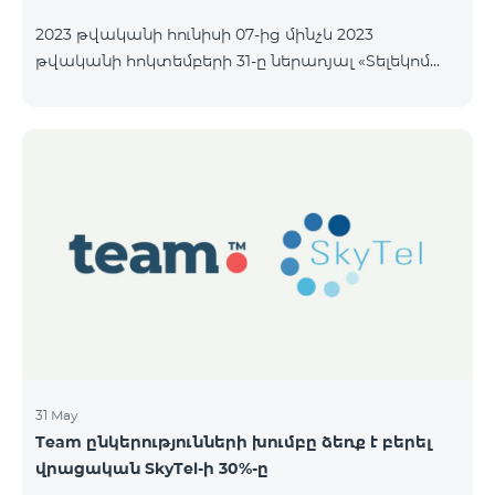
2023 թվականի հունիսի 07-ից մինչև 2023
թվականի հոկտեմբերի 31-ը ներառյալ «Տելեկոմ
Արմենիա» ԲԲ ընկերությունը հրապարակային
առաջարկի միջոցով նախատեսում է
տեղաբաշխել անվանական ոչ փաստաթղթային
բաժնետոմսերը հետևյալ պայմաններով.
ԹՈՂԱՐԿՈՂԸ «ՏԵԼԵԿՈՄ ԱՐՄԵՆԻԱ» ԲԲԸ ԴԱՍԸ
«Ա» դասի հասարակ բաժնետոմսեր ՔԱՆԱԿԸ
40,000,000 հատ ՄԵԿ ԲԱԺՆԵՏՈՄՍԻ ԳԻՆԸ 206 ՀՀ
դրամ ՏԵՂԱԲԱՇԽՄԱՆ ԸՆԴՀԱՆՈՒՐ ԾԱՎԱԼԸ
8,240,000,000 ՀՀ դրամ ՁԵՌՔԲԵՐՄԱՆ
ՆՎԱԶԱԳՈՒՅՆ ՔԱՆԱԿԸ
31 May
Team ընկերությունների խումբը ձեռք է բերել
վրացական SkyTel-ի 30%-ը