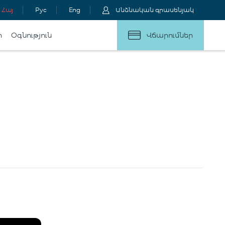
Հայ
Рус
Eng
Անձնական գրասենյակ
ր
Օգնություն
Վճարումներ