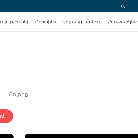
յություններ
Ռոումինգ
Առցանց խանութ
Առաջարկնե
Բոլորը
ւմ