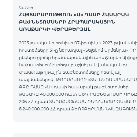
02 June
ՀԱՅՏԱՐԱՐՈՒԹՅՈՒՆ «Ա» ԴԱՍԻ ՀԱՍԱՐԱԿ
ԲԱԺՆԵՏՈՄՍԵՐԻ ՀՐԱՊԱՐԱԿԱՅԻՆ
ԱՌԱՋԱՐԿԻ ՎԵՐԱԲԵՐՅԱԼ
2023 թվականի հունիսի 07-ից մինչև 2023 թվական
հոկտեմբերի 31-ը ներառյալ «Տելեկոմ Արմենիա» ԲԲ
ընկերությունը հրապարակային առաջարկի միջո
նախատեսում է տեղաբաշխել անվանական ոչ
փաստաթղթային բաժնետոմսերը հետևյալ
պայմաններով. ԹՈՂԱՐԿՈՂԸ «ՏԵԼԵԿՈՄ ԱՐՄԵՆԻԱ»
ԲԲԸ ԴԱՍԸ «Ա» դասի հասարակ բաժնետոմսեր
ՔԱՆԱԿԸ 40,000,000 հատ ՄԵԿ ԲԱԺՆԵՏՈՄՍԻ ԳԻՆԸ
206 ՀՀ դրամ ՏԵՂԱԲԱՇԽՄԱՆ ԸՆԴՀԱՆՈՒՐ ԾԱՎԱԼԸ
8,240,000,000 ՀՀ դրամ ՁԵՌՔԲԵՐՄԱՆ ՆՎԱԶԱԳՈՒՅՆ
ՔԱՆԱԿԸ