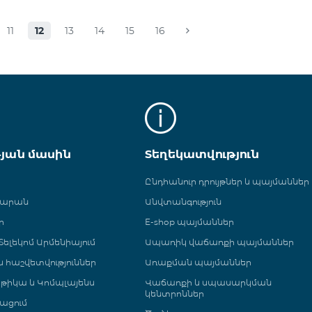
11
12
13
14
15
16
թյան մասին
Տեղեկատվություն
Ընդհանուր դրույթներ և պայմաններ
գարան
Անվտանգություն
ր
E-shop պայմաններ
ելեկոմ Արմենիայում
Ապառիկ վաճառքի պայմաններ
 և հաշվետվություններ
Առաքման պայմաններ
թիկա և Կոմպլայենս
Վաճառքի և սպասարկման
կենտրոններ
ացում