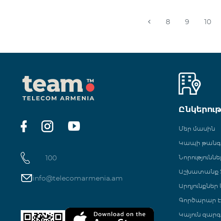
8
9
10
Ընկերու
Մեր մասին
Կապի թան
100
Նորություննե
Աշխատանք Տ
info@telecomarmenia.am
Արդյունքներ
Գործարար Է
Կայուն զարգ