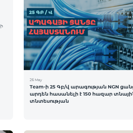
-ի
26 May
Team-ի 25 Գբ/վ արագության NGN ցան
արդեն հասանելի է 150 հազար տնայի
տնտեսության