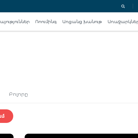
յություններ
Ռոումինգ
Առցանց խանութ
Առաջարկնե
Բոլորը
ւմ