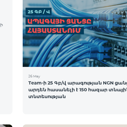
-ի
26 May
Team-ի 25 Գբ/վ արագության NGN ցան
արդեն հասանելի է 150 հազար տնայի
տնտեսության