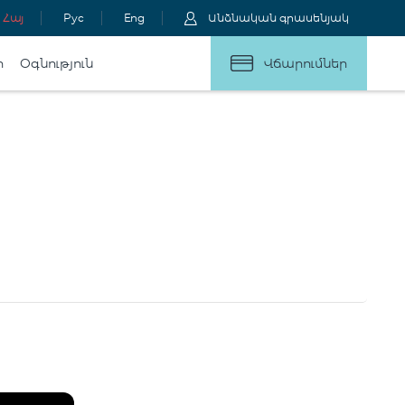
Հայ
Рус
Eng
Անձնական գրասենյակ
ր
Օգնություն
Վճարումներ