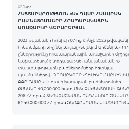
02 June
ՀԱՅՏԱՐԱՐՈՒԹՅՈՒՆ «Ա» ԴԱՍԻ ՀԱՍԱՐԱԿ
ԲԱԺՆԵՏՈՄՍԵՐԻ ՀՐԱՊԱՐԱԿԱՅԻՆ
ԱՌԱՋԱՐԿԻ ՎԵՐԱԲԵՐՅԱԼ
2023 թվականի հունիսի 07-ից մինչև 2023 թվական
հոկտեմբերի 31-ը ներառյալ «Տելեկոմ Արմենիա» ԲԲ
ընկերությունը հրապարակային առաջարկի միջո
նախատեսում է տեղաբաշխել անվանական ոչ
փաստաթղթային բաժնետոմսերը հետևյալ
պայմաններով. ԹՈՂԱՐԿՈՂԸ «ՏԵԼԵԿՈՄ ԱՐՄԵՆԻԱ»
ԲԲԸ ԴԱՍԸ «Ա» դասի հասարակ բաժնետոմսեր
ՔԱՆԱԿԸ 40,000,000 հատ ՄԵԿ ԲԱԺՆԵՏՈՄՍԻ ԳԻՆԸ
206 ՀՀ դրամ ՏԵՂԱԲԱՇԽՄԱՆ ԸՆԴՀԱՆՈՒՐ ԾԱՎԱԼԸ
8,240,000,000 ՀՀ դրամ ՁԵՌՔԲԵՐՄԱՆ ՆՎԱԶԱԳՈՒՅՆ
ՔԱՆԱԿԸ