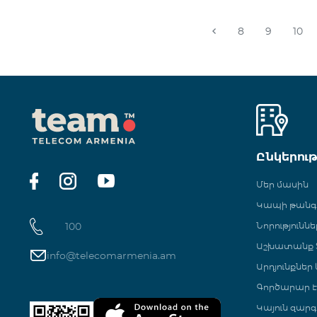
8
9
10
Ընկերու
Մեր մասին
Կապի թան
100
Նորություննե
Աշխատանք Տ
info@telecomarmenia.am
Արդյունքներ
Գործարար Է
Կայուն զարգ