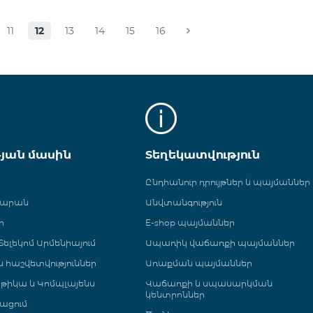
11
12
13
14
15
16
թյան մասին
Տեղեկատվություն
Ընդհանուր դրույթներ և պայմաններ
գարան
Անվտանգություն
ր
E-shop պայմաններ
ելեկոմ Արմենիայում
Ապառիկ վաճառքի պայմաններ
 և հաշվետվություններ
Առաքման պայմաններ
թիկա և Կոմպլայենս
Վաճառքի և սպասարկման
կենտրոններ
ացում