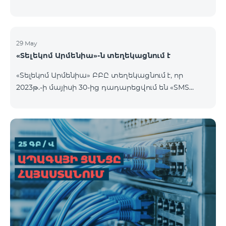
29 May
«Տելեկոմ Արմենիա»-ն տեղեկացնում է
«Տելեկոմ Արմենիա» ԲԲԸ տեղեկացնում է, որ
2023թ.-ի մայիսի 30-ից դադարեցվում են «SMS
փաթեթ» ծառայությունների նոր միացումները: