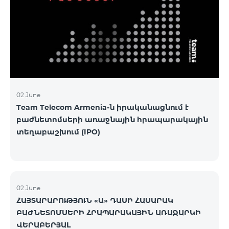
02 June
Team Telecom Armenia-ն իրականացնում է
բաժնետոմսերի առաջնային հրապարակային
տեղաբաշխում (IPO)
02 June
ՀԱՅՏԱՐԱՐՈՒԹՅՈՒՆ «Ա» ԴԱՍԻ ՀԱՍԱՐԱԿ
ԲԱԺՆԵՏՈՄՍԵՐԻ ՀՐԱՊԱՐԱԿԱՅԻՆ ԱՌԱՋԱՐԿԻ
ՎԵՐԱԲԵՐՅԱԼ