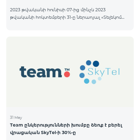
2023 թվականի հունիսի 07-ից մինչև 2023
թվականի հոկտեմբերի 31-ը ներառյալ «Տելեկոմ
Արմենիա» ԲԲ ընկերությունը հրապարակային
առաջարկի միջոցով նախատեսում է
տեղաբաշխել անվանական ոչ փաստաթղթային
բաժնետոմսերը հետևյալ պայմաններով.
ԹՈՂԱՐԿՈՂԸ «ՏԵԼԵԿՈՄ ԱՐՄԵՆԻԱ» ԲԲԸ ԴԱՍԸ
«Ա» դասի հասարակ բաժնետոմսեր ՔԱՆԱԿԸ
40,000,000 հատ ՄԵԿ ԲԱԺՆԵՏՈՄՍԻ ԳԻՆԸ 206 ՀՀ
դրամ ՏԵՂԱԲԱՇԽՄԱՆ ԸՆԴՀԱՆՈՒՐ ԾԱՎԱԼԸ
8,240,000,000 ՀՀ դրամ ՁԵՌՔԲԵՐՄԱՆ
ՆՎԱԶԱԳՈՒՅՆ ՔԱՆԱԿԸ
31 May
Team ընկերությունների խումբը ձեռք է բերել
վրացական SkyTel-ի 30%-ը