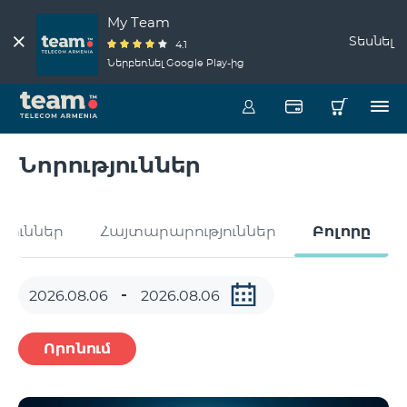
My Team
Տեսնել
4.1
Ներբեռնել Google Play-ից
Նորություններ
թյուններ
Հայտարարություններ
Բոլորը
Որոնում