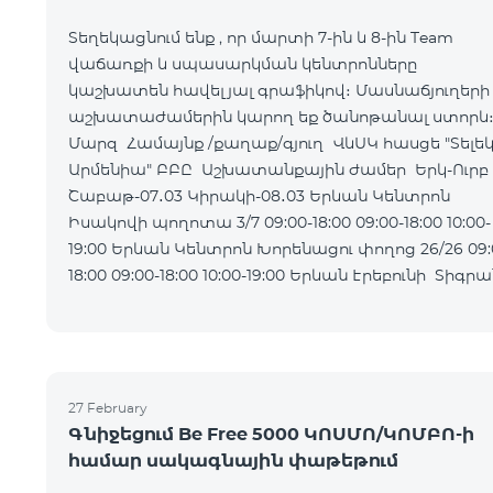
Տեղեկացնում ենք , որ մարտի 7-ին և 8-ին Team
վաճառքի և սպասարկման կենտրոնները
կաշխատեն հավելյալ գրաֆիկով։ Մասնաճյուղերի
աշխատաժամերին կարող եք ծանոթանալ ստորև
Մարզ Համայնք /քաղաք/գյուղ ՎևՍԿ հասցե "Տելե
Արմենիա" ԲԲԸ Աշխատանքային ժամեր Երկ-Ուրբ
Շաբաթ-07․03 Կիրակի-08․03 Երևան Կենտրոն
Իսակովի պողոտա 3/7 09:00-18:00 09:00-18:00 10:00-
19:00 Երևան Կենտրոն Խորենացու փողոց 26/26 09:00-
18:00 09:00-18:00 10:00-19:00 Երևան Էրեբունի Տիգրան
Մեծի պողոտա
27 February
Գնիջեցում Be Free 5000 ԿՈՍՄՈ/ԿՈՄԲՈ-ի
համար սակագնային փաթեթում