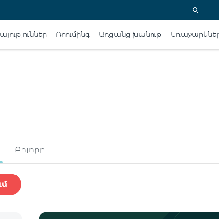
յություններ
Ռոումինգ
Առցանց խանութ
Առաջարկնե
Բոլորը
ւմ