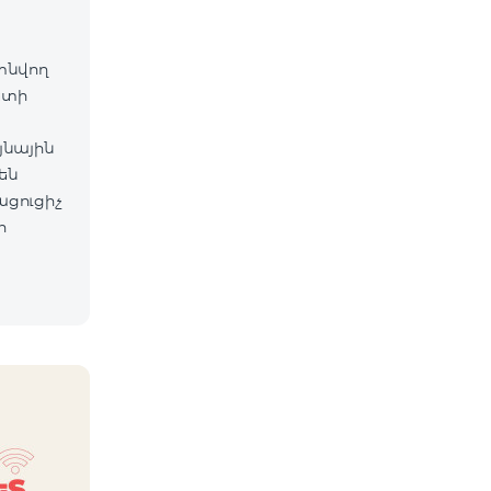
գտնվող
ետի
յնային
են
ացուցիչ
ի