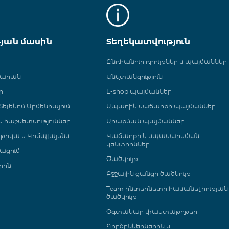
թյան մասին
Տեղեկատվություն
Ընդհանուր դրույթներ և պայմաններ
գարան
Անվտանգություն
ր
E-shop պայմաններ
ելեկոմ Արմենիայում
Ապառիկ վաճառքի պայմաններ
 և հաշվետվություններ
Առաքման պայմաններ
թիկա և Կոմպլայենս
Վաճառքի և սպասարկման
կենտրոններ
ացում
Ծածկույթ
րին
Բջջային ցանցի ծածկույթ
Team ինտերնետի հասանելիության
ծածկույթ
Օգտակար փաստաթղթեր
Գործընկերներին և