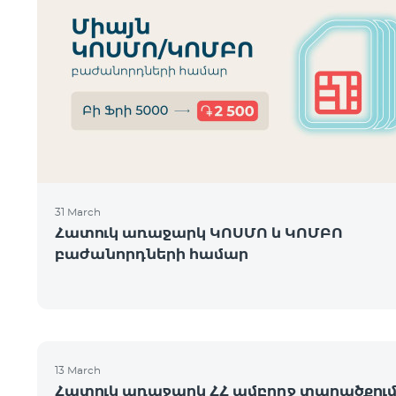
31 March
Հատուկ առաջարկ ԿՈՍՄՈ և ԿՈՄԲՈ
բաժանորդների համար
13 March
Հատուկ առաջարկ ՀՀ ամբողջ տարածքու