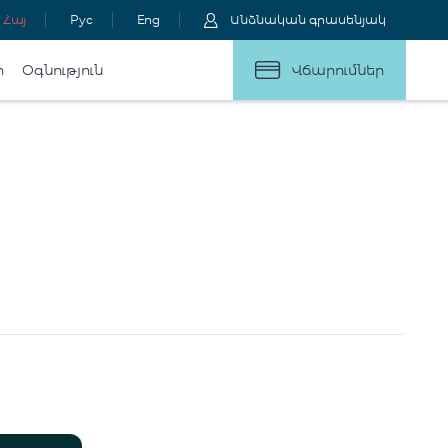
Հայ
Рус
Eng
Անձնական գրասենյակ
ր
Օգնություն
Վճարումներ