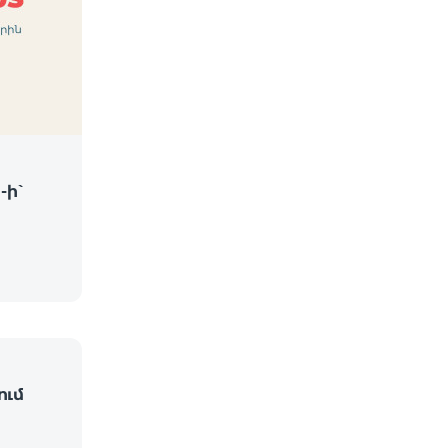
-ի՝
ում