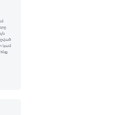
ւմ
ները
նշված
 ենք