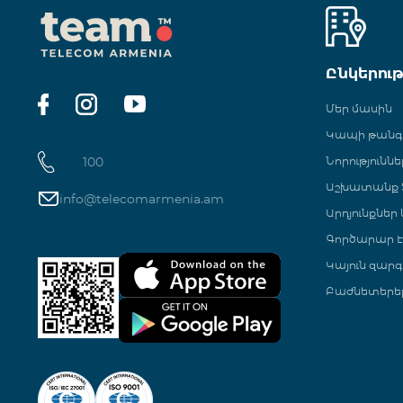
Ընկերու
Մեր մասին
Կապի թան
100
Նորություննե
Աշխատանք Տ
info@telecomarmenia.am
Արդյունքներ
Գործարար Է
Կայուն զարգ
Բաժնետերե