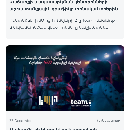
Վաճառքի և սպասարկման կենտրոնների
աշխատանքային գրաֆիկը տոնական օրերին
Դեկտեմբերի 30-ից hունվարի 2-ը Team Վաճառքի
և սպասարկման կենտրոնները կաշխատեն
հատուկ աշխատանքային
գրաֆիկով։Աշխատանքային ժամերին կարող եք
ծանոթանալ ստորև՝ Համայնք /քաղաք/գյուղ
Վաճառքի և սպասարկման կենտրոնի հասցեԿ
հասցե 30/12/2023 31/12/2023 1/1/2024 2/1/2024
Ամիրյան Ամիրյան փողոց 3 , 42 տարածք 09:00-
24:00 10:00-20:00 Հանգստյան Հանգստյան
Հյուսիսային պողոտա Հյուսիսային պողոտա 4 ,
տարածք 1/2 09:00-24:00 09:00-20:00 12:00-18:00
12:00-21:00 Փոքր Կենտրոն Աբովյա
(տեսանյութ)
22 December
Հեքիաթների հերոսները և արցախցի