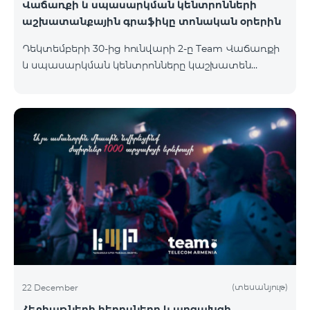
Վաճառքի և սպասարկման կենտրոնների
աշխատանքային գրաֆիկը տոնական օրերին
Դեկտեմբերի 30-ից hունվարի 2-ը Team Վաճառքի
և սպասարկման կենտրոնները կաշխատեն
հատուկ աշխատանքային
գրաֆիկով։Աշխատանքային ժամերին կարող եք
ծանոթանալ ստորև՝ Համայնք /քաղաք/գյուղ
Վաճառքի և սպասարկման կենտրոնի հասցեԿ
հասցե 30/12/2023 31/12/2023 1/1/2024 2/1/2024
Ամիրյան Ամիրյան փողոց 3 , 42 տարածք 09:00-
24:00 10:00-20:00 Հանգստյան Հանգստյան
Հյուսիսային պողոտա Հյուսիսային պողոտա 4 ,
տարածք 1/2 09:00-24:00 09:00-20:00 12:00-18:00
12:00-21:00 Փոքր Կենտրոն Աբովյա
(տեսանյութ)
22 December
Հեքիաթների հերոսները և արցախցի