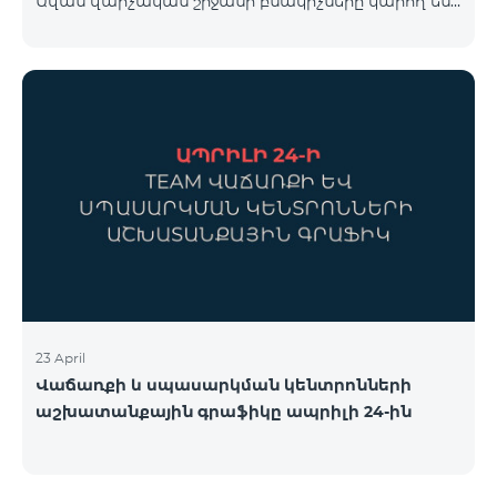
Ավան վարչական շրջանի բնակիչները կարող են
համար կարող եք անցնել հետևյալ հղմամբ՝
օգտվել հատուկ պայմաններից, որոնք
telecomarmenia.am/cosmo* Ակցիան երկարաձգվել
նախատեսված են նոր բաժանորդների համար։
է մինչև 1
Ակցիայի շրջանակում ԿՈՍՄՈ 4 12500 և ԿՈՍՄՈ 4
16500 փաթեթները տրամադրվում են հետևյալ
պայմաններով․ Առաջին 6 ամիսների ընթացքում՝
50% զեղչ, Հաջորդ 6 ամիսների ընթացքում՝ 25%
զեղչ։ ԿՈՍՄՈ սակագնային փաթեթների
ներառումներին մանրամասն ծանոթանալու
համար կարող եք անցնել հետևյալ հղմամբ՝
telecomarmenia.am/hy/cosmo * Ակցիան
երկարաձգվել է մինչ
23 April
Վաճառքի և սպասարկման կենտրոնների
աշխատանքային գրաֆիկը ապրիլի 24-ին