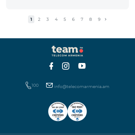
1
2
3
4
5
6
7
8
9
100
info@telecomarmenia.am