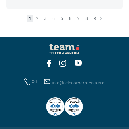
1
2
3
4
5
6
7
8
9
100
info@telecomarmenia.am