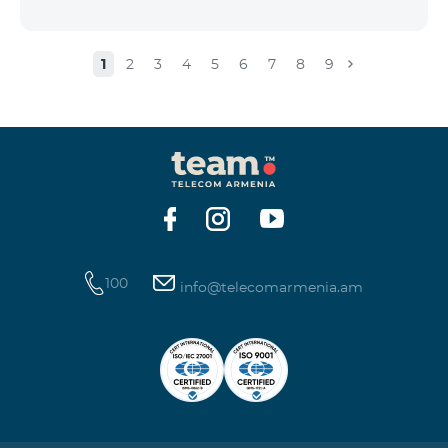
1
2
3
4
5
6
7
8
9
100
info@telecomarmenia.am