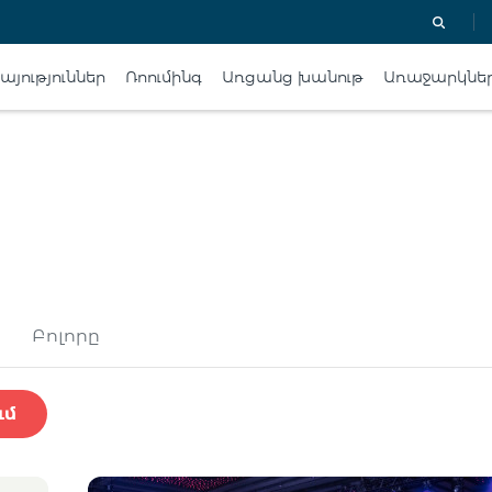
յություններ
Ռոումինգ
Առցանց խանութ
Առաջարկնե
Բոլորը
ւմ