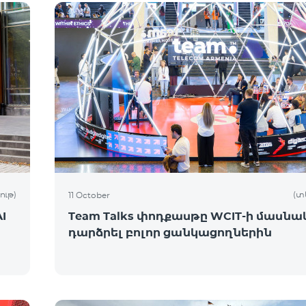
ութ)
(տ
11 October
I
Team Talks փոդքասթը WCIT-ի մասնակ
դարձրել բոլոր ցանկացողներին