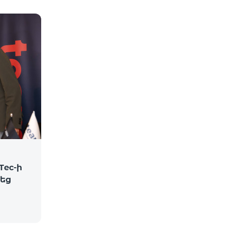
Tec-ի
վեց