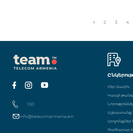
2
3
4
Ընկերու
Մեր մասին
Կապի թան
100
Նորություննե
Աշխատանք Տ
info@telecomarmenia.am
Արդյունքներ
Գործարար Է