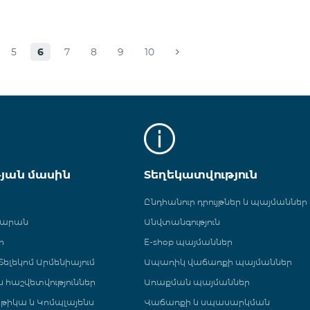
5
6
7
8
9
10
թյան մասին
Տեղեկատվություն
Ընդհանուր դրույթներ և պայմաններ
գարան
Անվտանգություն
ր
E-shop պայմաններ
ելեկոմ Արմենիայում
Ապառիկ վաճառքի պայմաններ
 և հաշվետվություններ
Առաքման պայմաններ
թիկա և Կոմպլայենս
Վաճառքի և սպասարկման