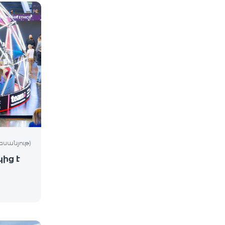
եսանյութ)
ից է