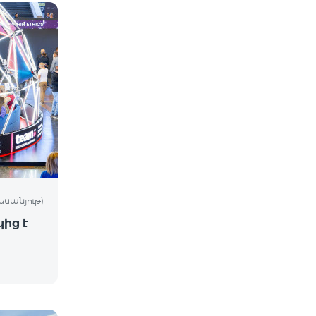
եսանյութ)
ից է