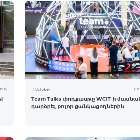
ութ)
(տ
11 October
I
Team Talks փոդքասթը WCIT-ի մասնակ
դարձրել բոլոր ցանկացողներին