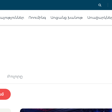
յություններ
Ռոումինգ
Առցանց խանութ
Առաջարկնե
Բոլորը
ւմ