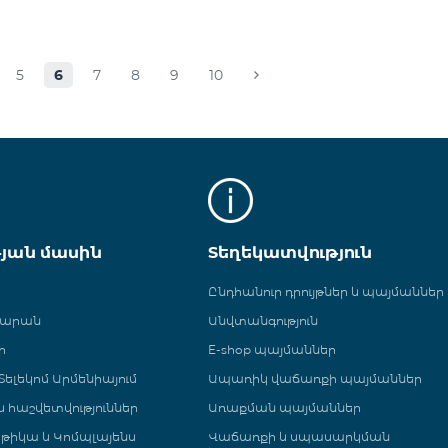
5
6
7
8
9
10
թյան մասին
Տեղեկատվություն
Ընդհանուր դրույթներ և պայմաններ
գարան
Անվտանգություն
ր
E-shop պայմաններ
ելեկոմ Արմենիայում
Ապառիկ վաճառքի պայմաններ
 և հաշվետվություններ
Առաքման պայմաններ
թիկա և Կոմպլայենս
Վաճառքի և սպասարկման