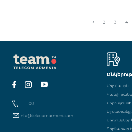
2
3
4
Ընկերու
Մեր մասին
Կապի թան
100
Նորություննե
Աշխատանք Տ
info@telecomarmenia.am
Արդյունքներ
Գործարար Է