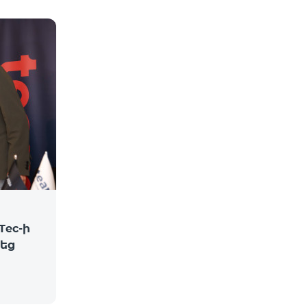
Tec-ի
վեց