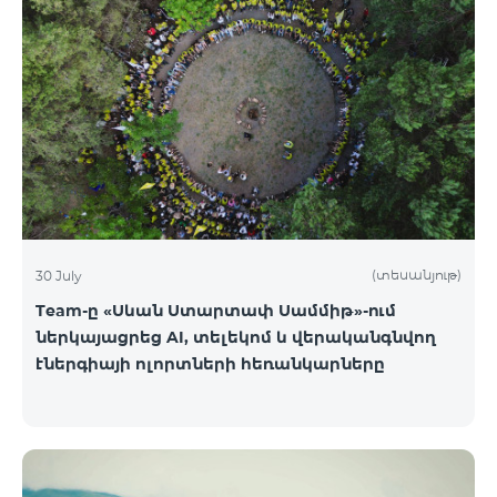
(տեսանյութ)
30 July
Team-ը «Սևան Ստարտափ Սամմիթ»-ում
ներկայացրեց AI, տելեկոմ և վերականգնվող
էներգիայի ոլորտների հեռանկարները