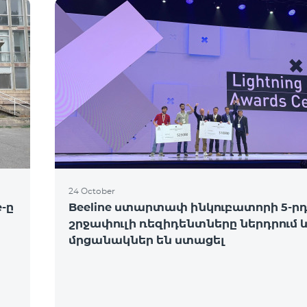
24 October
-ը
Beeline ստարտափ ինկուբատորի 5-ր
շրջափուլի ռեզիդենտները ներդրում 
մրցանակներ են ստացել