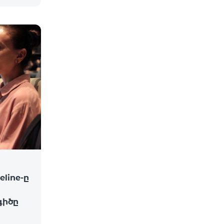
line-ը
իծը