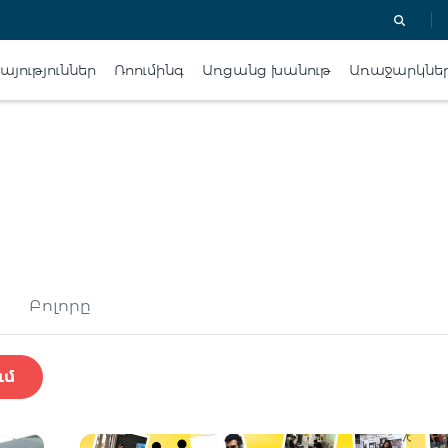
յություններ
Ռոումինգ
Առցանց խանութ
Առաջարկնե
Բոլորը
ւմ