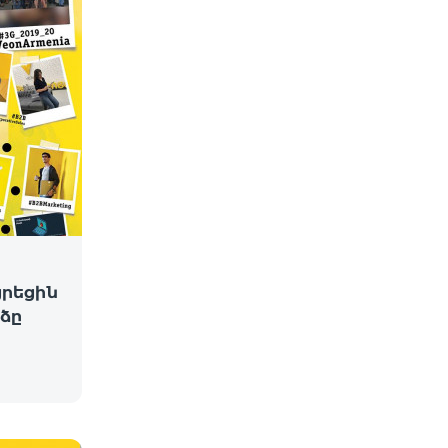
ցրեցին
ձը