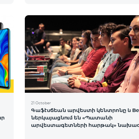
21 October
Գաֆէսճեան արվեստի կենտրոնը և Bee
ար
ներկայացնում են «Պատանի
արվեստագետների հարթակ» նախագ