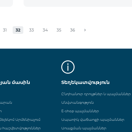
31
32
33
34
35
36
թյան մասին
Տեղեկատվություն
Ընդհանուր դրույթներ և պայմաններ
գարան
Անվտանգություն
ր
E-shop պայմաններ
ելեկոմ Արմենիայում
Ապառիկ վաճառքի պայմաններ
 և հաշվետվություններ
Առաքման պայմաններ