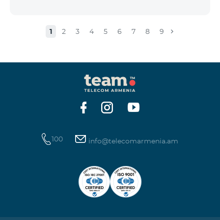
1
2
3
4
5
6
7
8
9
100
info@telecomarmenia.am