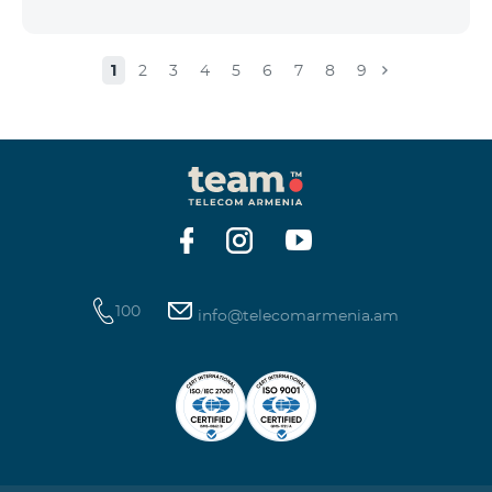
1
2
3
4
5
6
7
8
9
100
info@telecomarmenia.am