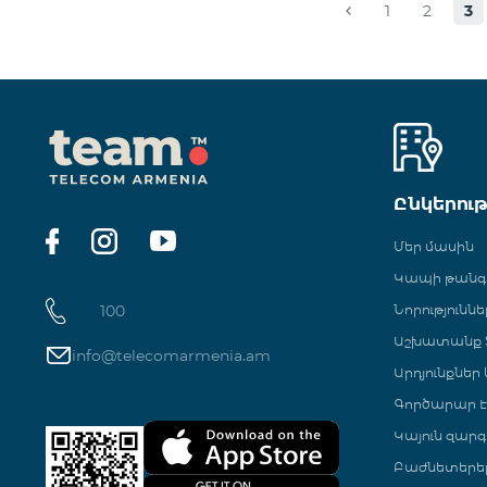
1
2
3
Ընկերու
Մեր մասին
Կապի թան
100
Նորություննե
Աշխատանք Տ
info@telecomarmenia.am
Արդյունքներ
Գործարար Է
Կայուն զարգ
Բաժնետերե