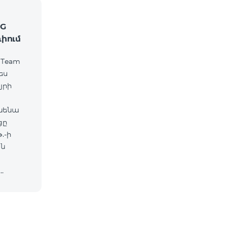
2G
ռիում
 Team
ես
յրի
ւնենա
ցը
.-ի
ան
խոսնե