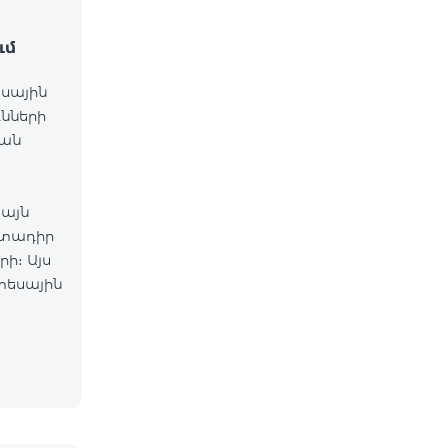
ւմ
եսային
ւնների
նան
 այն
րտադիր
ի։ Այս
տեսային
ակման