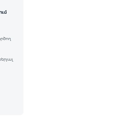
ում
ործող
բերյալ