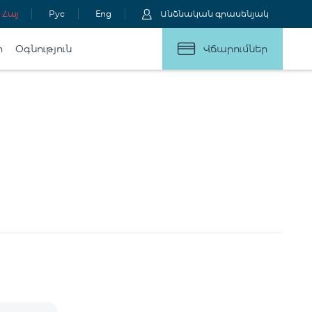
Հայ
Рус
Eng
Անձնական գրասենյակ
ր
Օգնություն
Վճարումներ