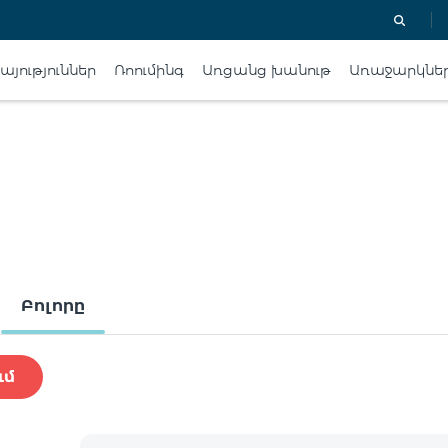
յություններ
Ռոումինգ
Առցանց խանութ
Առաջարկնե
Բոլորը
ւմ