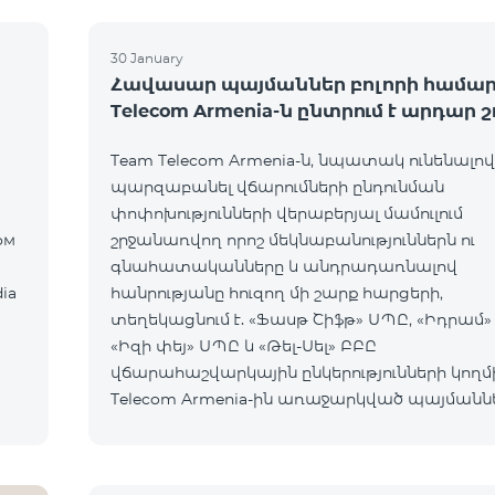
30 January
Հավասար պայմաններ բոլորի համար
Telecom Armenia-ն ընտրում է արդար 
Team Telecom Armenia-ն, նպատակ ունենալով
պարզաբանել վճարումների ընդունման
փոփոխությունների վերաբերյալ մամուլում
շրջանառվող որոշ մեկնաբանություններն ու
գնահատականները և անդրադառնալով
ia
հանրությանը հուզող մի շարք հարցերի,
տեղեկացնում է. «Ֆասթ Շիֆթ» ՍՊԸ, «Իդրամ»
«Իզի փեյ» ՍՊԸ և «Թել-Սել» ԲԲԸ
վճարահաշվարկային ընկերությունների կողմ
Telecom Armenia-ին առաջարկված պայմանն
ենթադրում էին ծառայությունների համար է
ավելի բարձր սակագներ, քան այ