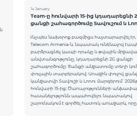
14 January
Team-ը հունվարի 15-ից կդադարեցնի 
ցանցի շահագործումը Տավուշում և Լո
ն
Ւնչպես նախօրոք բազմիցս հայտարարվել էր,
Telecom Armenia-ն, նպատակ ունենալով էապ
բարձրացնել կապի որակը և թվային միջավա
անվտանգությունը, կդադարեցնի 2G ցանցի
շահագործումը: Ցանցի անջատումը տեղի կո
փուլային տարբերակով: Առաջին փուլով ցան
կանջատվի Տավուշի և Լոռու մարզերում՝ 2026թ
հունվարի 15-ից: Ծառայությունների անխափ
հասանելությունն ապահովելու նպատակով
շարունակում է գործել հատուկ առաջարկ, որը
հնարավորություն է ընձեռում ձեռք բերել նոր
տեխնոլոգիաներով աշխատող բջջային հեռա