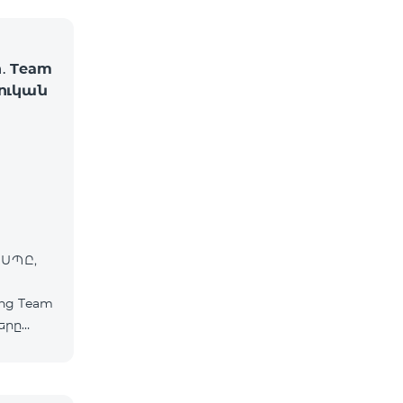
․ Team
շուկան
 ՍՊԸ,
ից Team
երը
ապես