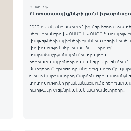
26 January
Հեռուստաալիքների ցանկի թարմացո
2026 թվականի մարտի 1-ից մեր հեռուստատ
ներառումներով ԿՈՍՄՈ և ԿՈՄԲՈ ծառայությո
փաթեթների ալիքների ցանկում տեղի կունե
փոփոխություններ, համաձայն որոնց՝
տարածաշրջանային մուլտիպլեքս
հեռուստաալիքները հասանելի կլինեն միայն
մարզերում, որտեղ դրանց ցուցադրումը պա
է՝ ըստ կարգավորող մարմինների պահանջներ
փոփոխությունը իրականացվում է հեռուստա
հարթակի տեխնիկական պարամետրերի
թարմացման շրջանակներում և
համապատասխանում է տեղական հեռարձ
նորմերին։ Ալիքների ցանկը ըստ մարզեր