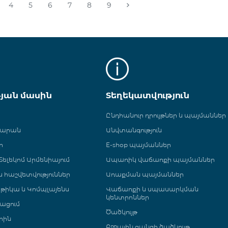
4
5
6
7
8
9
թյան մասին
Տեղեկատվություն
Ընդհանուր դրույթներ և պայմաններ
գարան
Անվտանգություն
ր
E-shop պայմաններ
ելեկոմ Արմենիայում
Ապառիկ վաճառքի պայմաններ
 և հաշվետվություններ
Առաքման պայմաններ
թիկա և Կոմպլայենս
Վաճառքի և սպասարկման
կենտրոններ
ացում
Ծածկույթ
րին
Բջջային ցանցի ծածկույթ