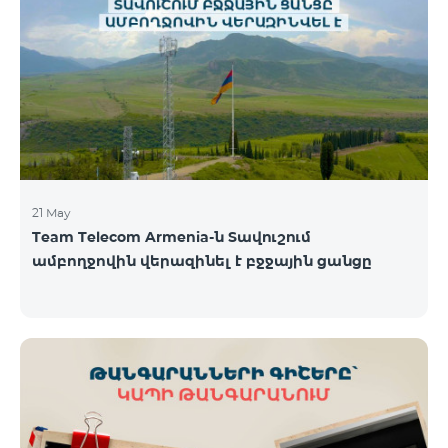
պայմաններով․ Առաջին 6 ամիսների ընթացքում՝
50% զեղչ, Հաջորդ 6 ամիսների ընթացքում՝ 25%
զեղչ։ ԿՈՍՄՈ սակագնային փաթեթների
ներառումներին մանրամասն ծանոթանալու
համար կարող եք անցնել հետևյալ հղմամբ՝
telecomarmenia.am/hy/cosmo * Ակցիան
երկարաձգվել է մինչ
21 May
Team Telecom Armenia-ն Տավուշում
ամբողջովին վերազինել է բջջային ցանցը