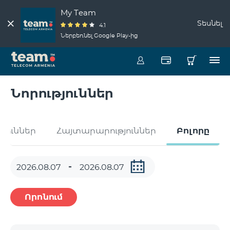
My Team
Տեսնել
4.1
Ներբեռնել Google Play-ից
Նորություններ
թյուններ
Հայտարարություններ
Բոլորը
Որոնում