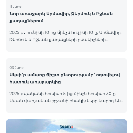
11 June
Նոր առաջարկ Արմավիր, Ջերմուկ և Իջևան
քաղաքներում
2025 թ․ հունիսի 10-ից մինչև հուլիսի 10-ը, Արմավիր,
Ջերմուկ և Իջևան քաղաքների բնակիչների
համար հասանելի են ԿՈՍՄՈ մարզային
փաթեթները հատուկ պայմաններով․ ԿՈՍՄՈ 2
6900 Regional ԿՈՍՄՈ 3 7400 Regional ԿՈՍՄՈ 4
9900 Regional Ակցիայի շրջանակում
03 June
Սկսի՛ր ամառը ճիշտ ընտրությամբ՝ օգտվելով
առաջարկվում է 50% զեղչ առաջին 6 ամիսների
հատուկ առաջարկից
համար, 12 ամիս բաժանորդագրության դեպքում։
ԿՈՍՄՈ սակագնային փաթեթների
2025 թվականի հունիսի 5-ից մինչև հունիսի 30-ը
ներառումներին մանրամասն ծանոթանալու
Ավան վարչական շրջանի բնակիչները կարող են
համար կարող եք անցնել հետևյալ հղմամբ՝
օգտվել հատուկ պայմաններից, որոնք
telecomarmenia.am/cosmo* Ակցիան երկարաձգվել
նախատեսված են նոր բաժանորդների համար։
է մինչև 1
Ակցիայի շրջանակում ԿՈՍՄՈ 4 12500 և ԿՈՍՄՈ 4
16500 փաթեթները տրամադրվում են հետևյալ