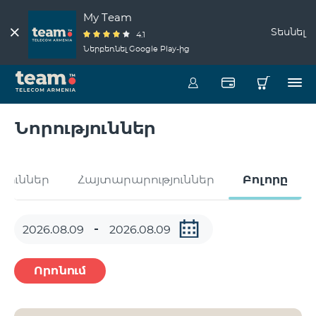
My Team
Տեսնել
4.1
Ներբեռնել Google Play-ից
Նորություններ
թյուններ
Հայտարարություններ
Բոլորը
Որոնում