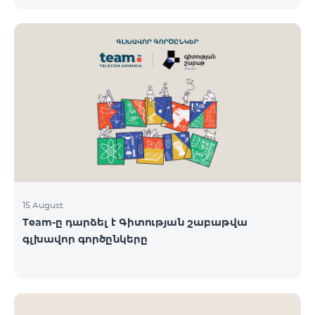
-18/08/24 թթ․ Honor 200 Lite հեռախոսի գնորդները,
պրոմոյի շրջանակներում տրամադրվող SIM
քարտի` TeamTok կանխավճարային
սակագնային փաթեթի հեռախոսահամարով։
Հաղթող հեռախոսահամարներն ընտրվելու են
պատահական թվերի գեներատորի միջոցով։
Հետևեք մեզ Team-ի Facebook-յան և YouTube-յան
ալիքների պաշտոնական էջերում: Մանրամասն
պայմաններ՝
https://www.telecomarmenia.am/hy/B2S
15 August
Team-ը դարձել է Գիտության շաբաթվա
գլխավոր գործընկերը