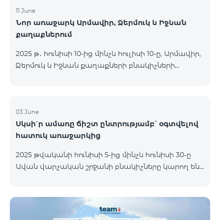
11 June
Նոր առաջարկ Արմավիր, Ջերմուկ և Իջևան
քաղաքներում
2025 թ․ հունիսի 10-ից մինչև հուլիսի 10-ը, Արմավիր,
Ջերմուկ և Իջևան քաղաքների բնակիչների
համար հասանելի են ԿՈՍՄՈ մարզային
փաթեթները հատուկ պայմաններով․ ԿՈՍՄՈ 2
6900 Regional ԿՈՍՄՈ 3 7400 Regional ԿՈՍՄՈ 4
9900 Regional Ակցիայի շրջանակում
03 June
Սկսի՛ր ամառը ճիշտ ընտրությամբ՝ օգտվելով
առաջարկվում է 50% զեղչ առաջին 6 ամիսների
հատուկ առաջարկից
համար, 12 ամիս բաժանորդագրության դեպքում։
ԿՈՍՄՈ սակագնային փաթեթների
2025 թվականի հունիսի 5-ից մինչև հունիսի 30-ը
ներառումներին մանրամասն ծանոթանալու
Ավան վարչական շրջանի բնակիչները կարող են
համար կարող եք անցնել հետևյալ հղմամբ՝
օգտվել հատուկ պայմաններից, որոնք
telecomarmenia.am/cosmo* Ակցիան երկարաձգվել
նախատեսված են նոր բաժանորդների համար։
է մինչև 1
Ակցիայի շրջանակում ԿՈՍՄՈ 4 12500 և ԿՈՍՄՈ 4
16500 փաթեթները տրամադրվում են հետևյալ