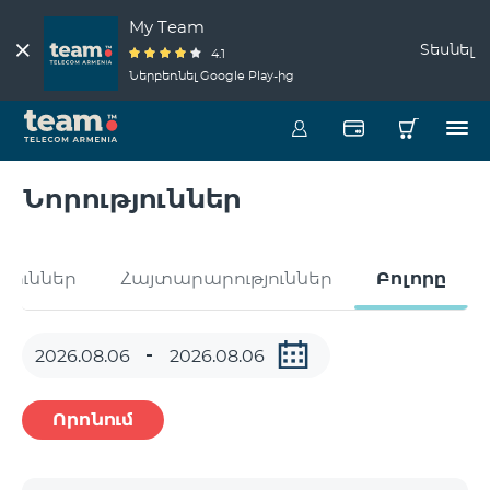
My Team
Տեսնել
4.1
Ներբեռնել Google Play-ից
Նորություններ
թյուններ
Հայտարարություններ
Բոլորը
Որոնում