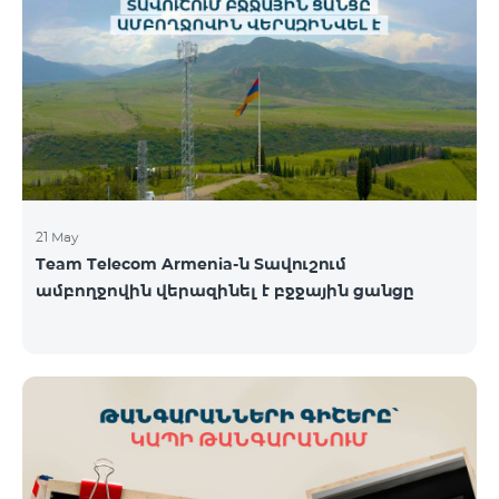
պայմաններով․ Առաջին 6 ամիսների ընթացքում՝
50% զեղչ, Հաջորդ 6 ամիսների ընթացքում՝ 25%
զեղչ։ ԿՈՍՄՈ սակագնային փաթեթների
ներառումներին մանրամասն ծանոթանալու
համար կարող եք անցնել հետևյալ հղմամբ՝
telecomarmenia.am/hy/cosmo * Ակցիան
երկարաձգվել է մինչ
21 May
Team Telecom Armenia-ն Տավուշում
ամբողջովին վերազինել է բջջային ցանցը