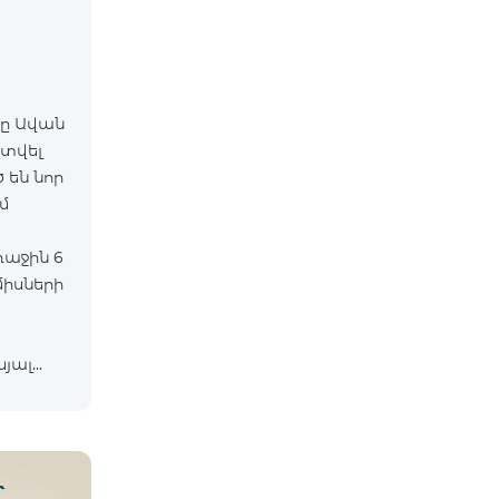
-ը Ավան
գտվել
 են նոր
միսների
ևյալ
իան