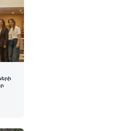
ների
իր