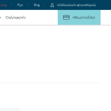
Հայ
Рус
Eng
Անձնական գրասենյակ
ր
Օգնություն
Վճարումներ