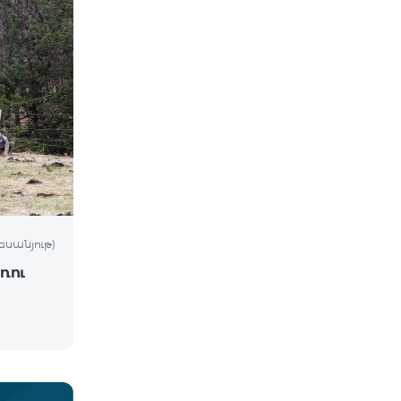
եսանյութ)
ռու