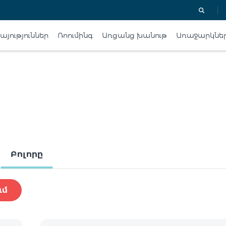
յություններ
Ռոումինգ
Առցանց խանութ
Առաջարկնե
Բոլորը
ւմ