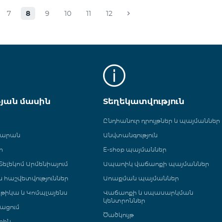
7
8
9
10
11
12
թյան մասին
Տեղեկատվություն
Ընդհանուր դրույթներ և պայմաններ
գարան
Անվտանգություն
ր
E-shop պայմաններ
ելեկոմ Արմենիայում
Ապառիկ վաճառքի պայմաններ
 և հաշվետվություններ
Առաքման պայմաններ
թիկա և Կոմպլայենս
Վաճառքի և սպասարկման
կենտրոններ
ացում
Ծածկույթ
րին