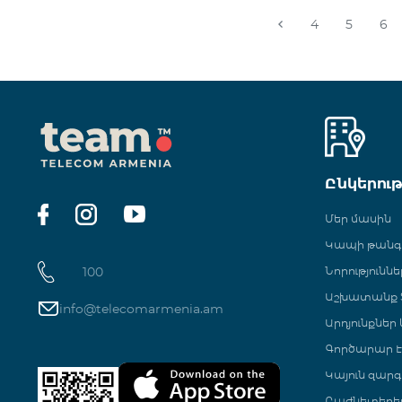
4
5
6
Ընկերու
Մեր մասին
Կապի թան
100
Նորություննե
Աշխատանք Տ
info@telecomarmenia.am
Արդյունքներ
Գործարար Է
Կայուն զարգ
Բաժնետերե