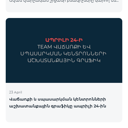
Ավան վարչական շրջանի բնակիչները կարող են
համար կարող եք անցնել հետևյալ հղմամբ՝
օգտվել հատուկ պայմաններից, որոնք
telecomarmenia.am/cosmo* Ակցիան երկարաձգվել
նախատեսված են նոր բաժանորդների համար։
է մինչև 1
Ակցիայի շրջանակում ԿՈՍՄՈ 4 12500 և ԿՈՍՄՈ 4
16500 փաթեթները տրամադրվում են հետևյալ
պայմաններով․ Առաջին 6 ամիսների ընթացքում՝
50% զեղչ, Հաջորդ 6 ամիսների ընթացքում՝ 25%
զեղչ։ ԿՈՍՄՈ սակագնային փաթեթների
ներառումներին մանրամասն ծանոթանալու
համար կարող եք անցնել հետևյալ հղմամբ՝
telecomarmenia.am/hy/cosmo * Ակցիան
երկարաձգվել է մինչ
23 April
Վաճառքի և սպասարկման կենտրոնների
աշխատանքային գրաֆիկը ապրիլի 24-ին