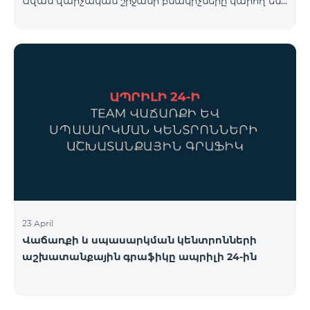
Ավան վարչական շրջանի բնակիչները կարող են
համար կարող եք անցնել հետևյալ հղմամբ՝
օգտվել հատուկ պայմաններից, որոնք
telecomarmenia.am/cosmo* Ակցիան երկարաձգվել
նախատեսված են նոր բաժանորդների համար։
է մինչև 1
Ակցիայի շրջանակում ԿՈՍՄՈ 4 12500 և ԿՈՍՄՈ 4
16500 փաթեթները տրամադրվում են հետևյալ
պայմաններով․ Առաջին 6 ամիսների ընթացքում՝
50% զեղչ, Հաջորդ 6 ամիսների ընթացքում՝ 25%
զեղչ։ ԿՈՍՄՈ սակագնային փաթեթների
ներառումներին մանրամասն ծանոթանալու
համար կարող եք անցնել հետևյալ հղմամբ՝
telecomarmenia.am/hy/cosmo * Ակցիան
երկարաձգվել է մինչ
23 April
Վաճառքի և սպասարկման կենտրոնների
աշխատանքային գրաֆիկը ապրիլի 24-ին