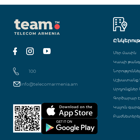
Ընկերու
Մեր մասին
Կապի թան
100
Նորություննե
Աշխատանք Տ
info@telecomarmenia.am
Արդյունքներ
Գործարար Է
Կայուն զարգ
Բաժնետերե