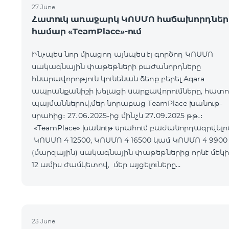
27 June
Հատուկ առաջարկ ԿՈՍՄՈ հաճախորդներ
համար «TeamPlace»-ում
Ինչպես նոր միացող այնպես էլ գործող ԿՈՍՄՈ
սակագնային փաթեթների բաժանորդները
հնարավորոթյուն կունենան ձեռք բերել Aqara
ապրանքանիշի խելացի սարքավորումները, հատո
պայմաններով,մեր նորաբաց TeamPlace խանութ-
սրահից։ 27․06․2025-ից մինչև 27․09․2025 թթ․։
«TeamPlace» խանութ սրահում բաժանորդագրվելո
ԿՈՍՄՈ 4 12500, ԿՈՍՄՈ 4 16500 կամ ԿՈՍՄՈ 4 9900
(մարզային) սակագնային փաթեթներից որևէ մեկի
12 ամիս ժամկետով, մեր այցելուները
հնարավորություն կստանան Ձեռք բերել SMART
սարքավորո
23 June