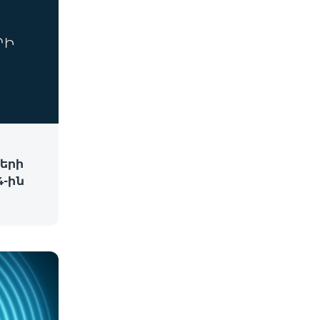
երի
-ին