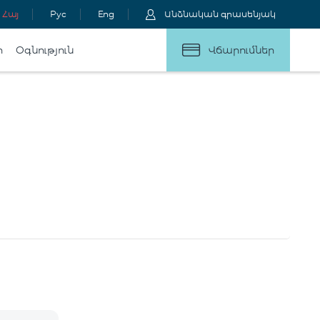
Հայ
Рус
Eng
Անձնական գրասենյակ
ր
Օգնություն
Վճարումներ