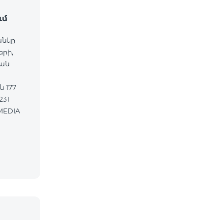
ւմ
անկը
երի,
ան