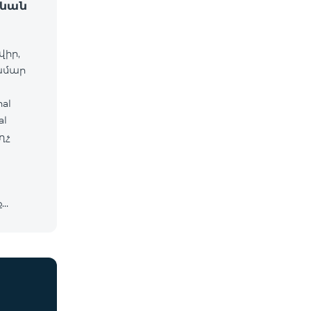
ջևան
վիր,
համար
al
ղչ
ք
cosmo*