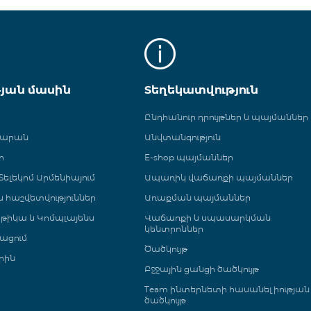
թյան մասին
Տեղեկատվություն
Ընդհանուր դրույթներ և պայմաններ
գարան
Անվտանգություն
ր
E-shop պայմաններ
ելեկոմ Արմենիայում
Ապառիկ վաճառքի պայմաններ
 և հաշվետվություններ
Առաքման պայմաններ
թիկա և Կոմպլայենս
Վաճառքի և սպասարկման
կենտրոններ
ացում
Ծածկույթ
րին
Բջջային ցանցի ծածկույթ
Team ինտերնետի հասանելիության
ծածկույթ