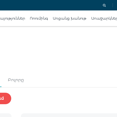
յություններ
Ռոումինգ
Առցանց խանութ
Առաջարկնե
Բոլորը
ւմ