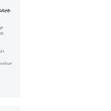
ների
քի
00
 է
համար