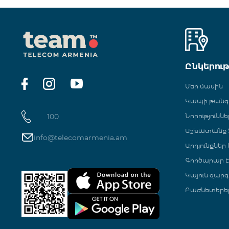
Ընկերու
Մեր մասին
Կապի թան
100
Նորություննե
Աշխատանք Տ
info@telecomarmenia.am
Արդյունքներ
Գործարար Է
Կայուն զարգ
Բաժնետերե