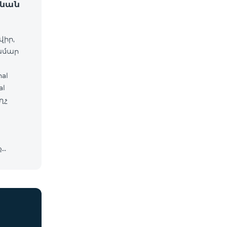
ջևան
վիր,
համար
al
ղչ
ք
cosmo*