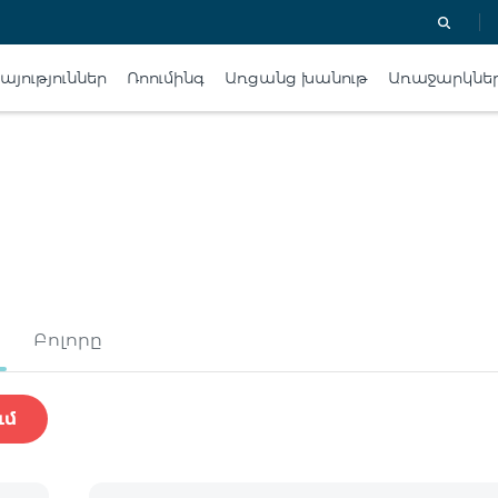
յություններ
Ռոումինգ
Առցանց խանութ
Առաջարկնե
Բոլորը
ւմ