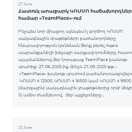
27 June
Հատուկ առաջարկ ԿՈՍՄՈ հաճախորդներ
համար «TeamPlace»-ում
Ինչպես նոր միացող այնպես էլ գործող ԿՈՍՄՈ
սակագնային փաթեթների բաժանորդները
հնարավորոթյուն կունենան ձեռք բերել Aqara
ապրանքանիշի խելացի սարքավորումները, հատո
պայմաններով,մեր նորաբաց TeamPlace խանութ-
սրահից։ 27․06․2025-ից մինչև 27․09․2025 թթ․։
«TeamPlace» խանութ սրահում բաժանորդագրվելո
ԿՈՍՄՈ 4 12500, ԿՈՍՄՈ 4 16500 կամ ԿՈՍՄՈ 4 9900
(մարզային) սակագնային փաթեթներից որևէ մեկի
12 ամիս ժամկետով, մեր այցելուները
հնարավորություն կստանան Ձեռք բերել SMART
սարքավորո
23 June