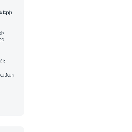
ների
քի
00
 է
համար