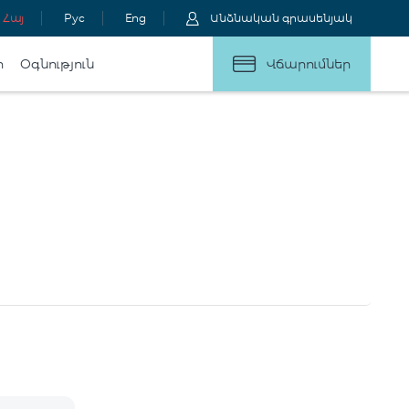
Հայ
Рус
Eng
Անձնական գրասենյակ
ր
Օգնություն
Վճարումներ