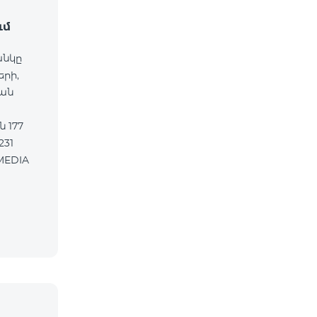
ւմ
անկը
երի,
ան