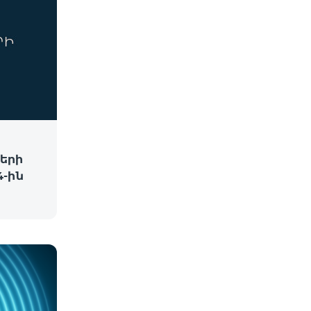
երի
-ին