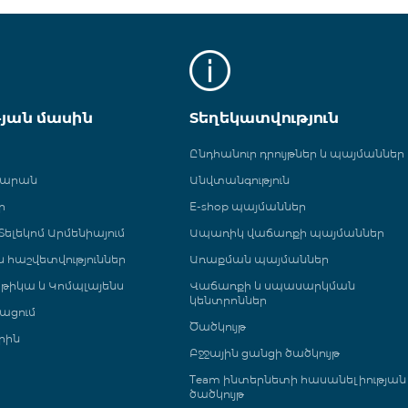
թյան մասին
Տեղեկատվություն
Ընդհանուր դրույթներ և պայմաններ
գարան
Անվտանգություն
ր
E-shop պայմաններ
ելեկոմ Արմենիայում
Ապառիկ վաճառքի պայմաններ
 և հաշվետվություններ
Առաքման պայմաններ
թիկա և Կոմպլայենս
Վաճառքի և սպասարկման
կենտրոններ
ացում
Ծածկույթ
րին
Բջջային ցանցի ծածկույթ
Team ինտերնետի հասանելիության
ծածկույթ