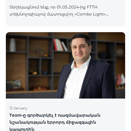
Տեղեկացնում ենք, որ 01․03․2024-ից FTTH
տեխնոլոգիայով մատուցվող «Combo Light»
սակագնային փաթեթը կդադարի գործել և
ավտոմատ կերպով կփոխարինվի «Cosmo 2
Մարզային 6900» սակագնային փաթեթով։ Այլ
սակագնային փաթեթի անցում կատարելու
համար կարող եք մոտենալ վաճառքի և
սպասարկման գրասենյակներ:
12 January
Team-ը գործարկել է ռազմավարական
նշանակության երրորդ միջազգային
կապուղին