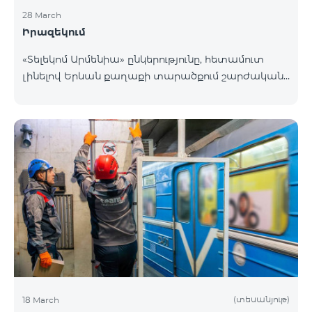
28 March
Իրազեկում
«Տելեկոմ Արմենիա» ընկերությունը, հետամուտ
լինելով Երևան քաղաքի տարածքում շարժական
բջջային կապի ծածկույթի որակի բարձրացման
շարունակական գործընթացին, նախատեսում է
տեղակայել հենասյունային տիպի կայմ Երևան
քաղաքի Նոր-Նորք վարչական շրջանի
Բագրևանդ փողոցի Ինժեներական թաղամասին
հարող հատվածում։ Տեղակայվող շարժական
կապի կայանի էսքիզային նախագծին կարող եք
ծանոթանալ այստեղ։ Հարցերի դեպքում խնդրում
ենք զանգահարել «Տելեկոմ Արմենիա»
ընկերության +374-10-410410 հեռխոսահամար
(տեսանյութ)
18 March