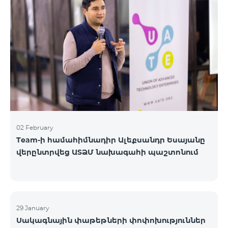
«Բիզնես VIP Շփում», «Բիզնես Շփում», «Բիզնես
ցանց», «Բիզնես-ակտիվ», «Էքսկլյուզիվ Բիզնես»,
«Լավագույն գործընկեր»
02 February
Team-ի համահիմնադիր Ալեքսանդր Եսայանը
վերընտրվեց ԱՏՁՄ նախագահի պաշտոնում
29 January
Սակագնային փաթեթների փոփոխություններ