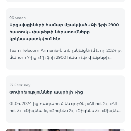
06 March
Արցախցիների համար մշակված «Բի ֆրի 2900
հատուկ» փաթեթի ներառումները
կրկնապատկվում են:
Team Telecom Armenia-ն տեղեկացնում է, որ 2024 թ.
մարտի 7-ից «Բի ֆրի 2900 հատուկ» փաթեթի
ներառումները կրկնապատկվում են։ Այսուհետ այս
հատուկ փաթեթից օգտվելիս բաժանորդները
յուրաքանչյուր ամիս կստանան 20ԳԲ ինտերնետ,
900 րոպե և 600 SMS, նախկին՝ 10 ԳԲ ինտերնետի,
27 February
Փոփոխություններ ապրիլի 1-ից
450 րոպեի և 300 SMS-ի փոխարեն:
Բաժանորդային վճարի արտոնյալ պայմանների
01․04․2024-ից դադարում են գործել «All net 2», «All
ժամկետը չի փոխվում։ «Բի ֆրի 2900 հատուկ»
net 3», «Բիզնես 1», «Բիզնես 2», «Բիզնես 3», «Բիզնես
սակագնային փաթեթը ներառում է նաև WhatsApp,
5», «Թիմ բիզնես 2», «Թիմ բիզնես 3», «VIP Բիզնես-
Viber, Telegram, Facebook և այլ
ակտիվ», «VIP Բիզնես-ակտիվ Բարեկամ-Ընկեր»,
ամենապահանջված հավելվածներից անսա