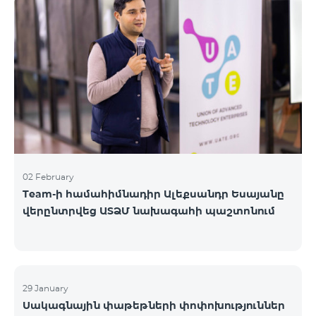
«Բիզնես VIP Շփում», «Բիզնես Շփում», «Բիզնես
ցանց», «Բիզնես-ակտիվ», «Էքսկլյուզիվ Բիզնես»,
«Լավագույն գործընկեր»
02 February
Team-ի համահիմնադիր Ալեքսանդր Եսայանը
վերընտրվեց ԱՏՁՄ նախագահի պաշտոնում
29 January
Սակագնային փաթեթների փոփոխություններ