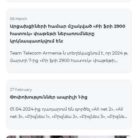
06 March
Արցախցիների համար մշակված «Բի ֆրի 2900
հատուկ» փաթեթի ներառումները
կրկնապատկվում են:
Team Telecom Armenia-ն տեղեկացնում է, որ 2024 թ.
մարտի 7-ից «Բի ֆրի 2900 հատուկ» փաթեթի
ներառումները կրկնապատկվում են։ Այսուհետ այս
հատուկ փաթեթից օգտվելիս բաժանորդները
յուրաքանչյուր ամիս կստանան 20ԳԲ ինտերնետ,
900 րոպե և 600 SMS, նախկին՝ 10 ԳԲ ինտերնետի,
27 February
Փոփոխություններ ապրիլի 1-ից
450 րոպեի և 300 SMS-ի փոխարեն:
Բաժանորդային վճարի արտոնյալ պայմանների
01․04․2024-ից դադարում են գործել «All net 2», «All
ժամկետը չի փոխվում։ «Բի ֆրի 2900 հատուկ»
net 3», «Բիզնես 1», «Բիզնես 2», «Բիզնես 3», «Բիզնես
սակագնային փաթեթը ներառում է նաև WhatsApp,
5», «Թիմ բիզնես 2», «Թիմ բիզնես 3», «VIP Բիզնես-
Viber, Telegram, Facebook և այլ
ակտիվ», «VIP Բիզնես-ակտիվ Բարեկամ-Ընկեր»,
ամենապահանջված հավելվածներից անսա