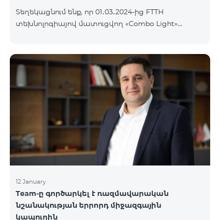
Տեղեկացնում ենք, որ 01․03․2024-ից FTTH
տեխնոլոգիայով մատուցվող «Combo Light»
սակագնային փաթեթը կդադարի գործել և
ավտոմատ կերպով կփոխարինվի «Cosmo 2
Մարզային 6900» սակագնային փաթեթով։ Այլ
սակագնային փաթեթի անցում կատարելու
համար կարող եք մոտենալ վաճառքի և
սպասարկման գրասենյակներ:
12 January
Team-ը գործարկել է ռազմավարական
նշանակության երրորդ միջազգային
կապուղին