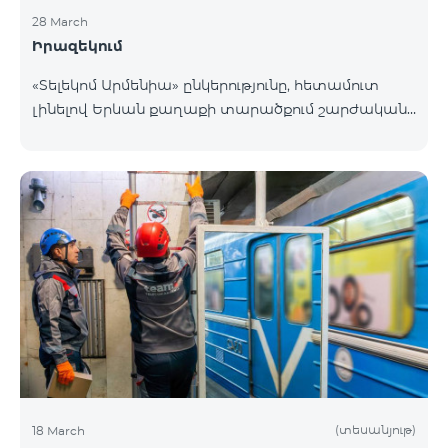
28 March
Իրազեկում
«Տելեկոմ Արմենիա» ընկերությունը, հետամուտ
լինելով Երևան քաղաքի տարածքում շարժական
բջջային կապի ծածկույթի որակի բարձրացման
շարունակական գործընթացին, նախատեսում է
տեղակայել հենասյունային տիպի կայմ Երևան
քաղաքի Նոր-Նորք վարչական շրջանի
Բագրևանդ փողոցի Ինժեներական թաղամասին
հարող հատվածում։ Տեղակայվող շարժական
կապի կայանի էսքիզային նախագծին կարող եք
ծանոթանալ այստեղ։ Հարցերի դեպքում խնդրում
ենք զանգահարել «Տելեկոմ Արմենիա»
ընկերության +374-10-410410 հեռխոսահամար
(տեսանյութ)
18 March