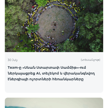
(տեսանյութ)
30 July
Team-ը «Սևան Ստարտափ Սամմիթ»-ում
ներկայացրեց AI, տելեկոմ և վերականգնվող
էներգիայի ոլորտների հեռանկարները