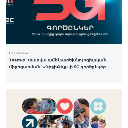
07 October
Team-ը՝ տարվա ամենատեխնոլոգիական
միջոցառման՝ «ԴիջիԹեք»-ի 5G գործընկեր