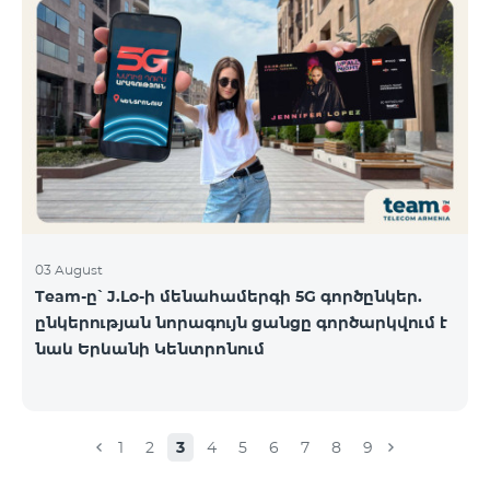
03 August
Team-ը՝ J.Lo-ի մենահամերգի 5G գործընկեր.
ընկերության նորագույն ցանցը գործարկվում է
նաև Երևանի Կենտրոնում
1
2
3
4
5
6
7
8
9