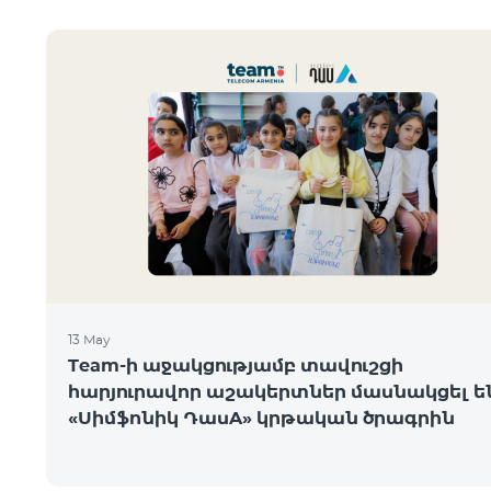
13 May
Team-ի աջակցությամբ տավուշցի
հարյուրավոր աշակերտներ մասնակցել ե
«Սիմֆոնիկ ԴասA» կրթական ծրագրին