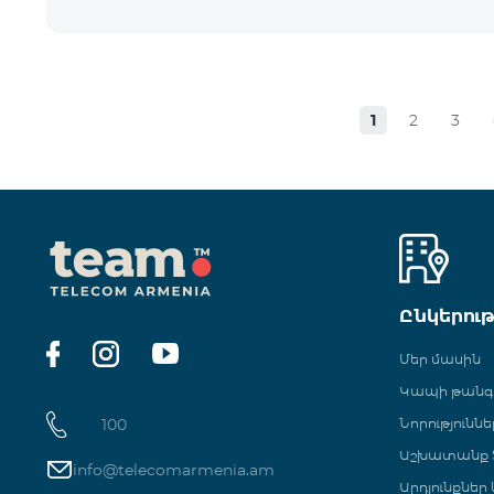
1
2
3
Ընկերու
Մեր մասին
Կապի թան
100
Նորություննե
Աշխատանք Տ
info@telecomarmenia.am
Արդյունքներ