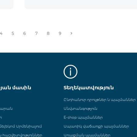
4
5
6
7
8
9
թյան մասին
Տեղեկատվություն
Ընդհանուր դրույթներ և պայմաններ
գարան
Անվտանգություն
ր
E-shop պայմաններ
ելեկոմ Արմենիայում
Ապառիկ վաճառքի պայմաններ
 և հաշվետվություններ
Առաքման պայմաններ