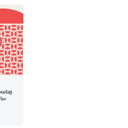
րանը
ն»