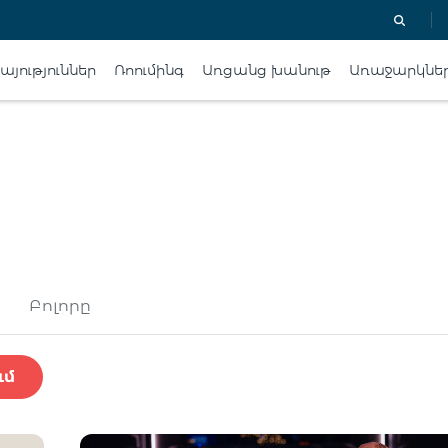
յություններ
Ռոումինգ
Առցանց խանութ
Առաջարկնե
Բոլորը
ւմ