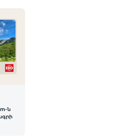
am-ն
ագրի