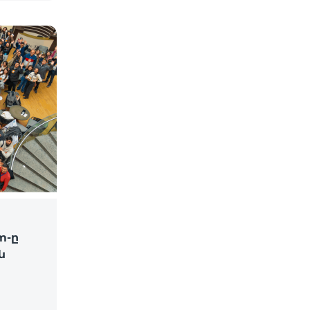
m-ը
ն