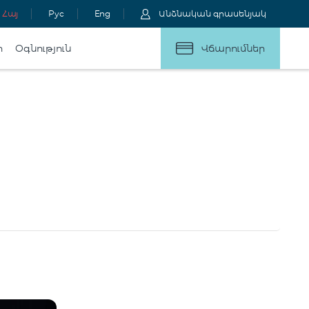
Հայ
Рус
Eng
Անձնական գրասենյակ
ր
Օգնություն
Վճարումներ