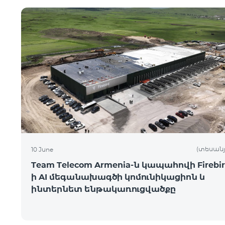
(տեսանյ
10 June
Team Telecom Armenia-ն կապահովի Firebir
ի AI մեգանախագծի կոմունիկացիոն և
ինտերնետ ենթակառուցվածքը