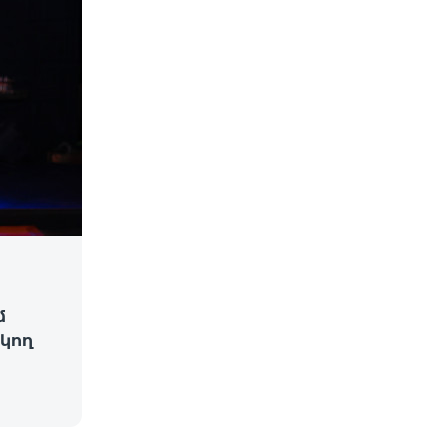
մ
կող