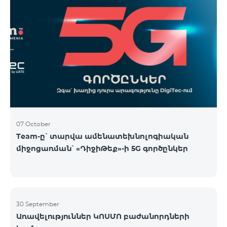
07 October
Team-ը՝ տարվա ամենատեխնոլոգիական
միջոցառման՝ «ԴիջիԹեք»-ի 5G գործընկեր
30 September
Առավելություններ ԿՈՍՄՈ բաժանորդների