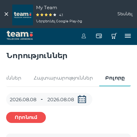
My Team
Տեսնել
4.1
Ներբեռնել Google Play-ից
Նորություններ
թյուններ
Հայտարարություններ
Բոլորը
Որոնում