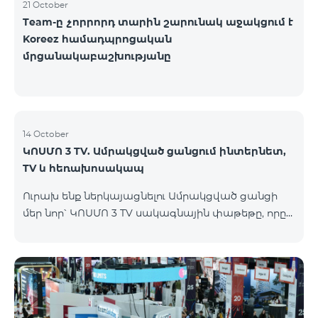
21 October
Team-ը չորրորդ տարին շարունակ աջակցում է
Koreez համադպրոցական
մրցանակաբաշխությանը
14 October
ԿՈՍՄՈ 3 TV. Ամրակցված ցանցում ինտերնետ,
TV և հեռախոսակապ
Ուրախ ենք ներկայացնելու Ամրակցված ցանցի
մեր նոր՝ ԿՈՍՄՈ 3 TV սակագնային փաթեթը, որը
միավորում է ինտերնետը, TV-ն և ֆիքսված
հեռախոսակապը՝ առաջարկելով
ժամանակակից լուծումներ յուրաքանչյուր տան
համար, որը հասանելի կլինի Վարդենիս և
Գավառ քաղաքներում մինչև 15․11․2025
ներառյալ։Ի՞նչ է ներառում Ամրակցված ցանցի