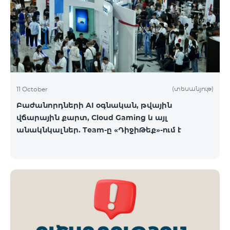
ԿՈՍՄՈ 3 TV փաթեթը․ Ինտերնետ. Մինչև 50 Մբիթ/
վ արագություն։ TV. Մինչև 80 TV ալիք՝ TeamTv
Smart հավելվածով Ֆիքսված հեռախոսակապ.
180 րոպե դեպի Team ֆիքսված ցանց։ Սույն
սակագնային փաթեթում ներառվա
(տեսանյութ)
11 October
Բաժանորդների AI օգնական, թվային
վճարային քարտ, Cloud Gaming և այլ
անակնկալներ. Team-ը «ԴիջիԹեք»-ում է