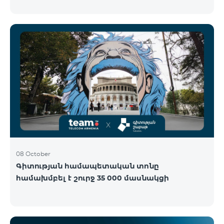
Կենտրոնում՝ միացեք ԿՈՍՄՈ 4 12500, ԿՈՍՄՈ 4
16500 կամ ԿՈՍՄՈ 4 Մարզային 9900 սակագնային
փաթեթներից որևէ մեկին 12 ամիս
բաժանորդագրությամբ և ստացեք
հնարավորություն ձեռք բերել AQARA Խելացի Տան
համակարգերը ընդամենը 2 դրամով․ AQARA
Խելացի Տեսախցիկ E1 (Smart Camera E1) AQARA
Ղեկավարման Սարք M100 (Hub M100) Միանալու
համար պարզապես պետք է անձնագրով
մոտենալ տաղավար։ Առաջարկը գործում է միայն
նոր միացող բաժանորդ
08 October
Գիտության համապետական տոնը
համախմբել է շուրջ 35 000 մասնակցի