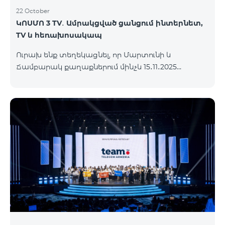
22 October
ԿՈՍՄՈ 3 TV․ Ամրակցված ցանցում ինտերնետ,
TV և հեռախոսակապ
Ուրախ ենք տեղեկացնել, որ Մարտունի և
Ճամբարակ քաղաքներում մինչև 15․11․2025
ներառյալ հասանելի կլինի՝ ԿՈՍՄՈ 3 TV
սակագնային փաթեթը։ Ի՞նչ է ներառում ԿՈՍՄՈ
3 TV փաթեթը․ Ինտերնետ. Մինչև 50 Մբիթ/վ
արագություն։ Մինչև 80 TV ալիք՝ TeamTv Smart
հավելվածով: Ֆիքսված հեռախոսակապ. 180
րոպե դեպի Team ֆիքսված ցանց։ Սույն
սակագնային փաթեթում ներառված
հեռուստատեսության ծառայությունը
տրամադրվում է առանց TV սարքի՝ TeamTV Smart
հավելվածի միջոցով։ Սակագնային փաթեթի
արժեքները ներկայացվա