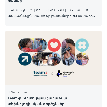
համար
Եթե արդեն "Թիմ Տելեկոմ Արմենիա"-ի ԿՈՍՄՈ
սակագնային փաթեթի բաժանորդ ես օգտվիր
հատուկ առաջարկից տան խելացի
սարքավորումների համար։ Ավտոմատացրու
լուսովորությունը, ջեռուցումը, անվտանգությունը՝
մեկ հպումով ու անսպառ ինտերնետով Smart
Place-ի Aqara սարքավորումներով։ ԿՈՍՄՈ
ծառայությունների փաթեթների գործող բոլոր
բաժանորդները ունեն հնարավորություն ձեռք
բերելու Aqara ապրանքանիշի խելացի
սարքավորումները հատուկ պայմաններով։
Սարքավորումները հասանելի են HomPlex-ի team
Place խանութ սրահում, Հյուսիսային Պողոտա 4
18 September
Team-ը՝ Գիտության շաբաթվա
տեխնոլոգիական գործընկեր