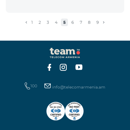
1
2
3
4
5
6
7
8
9
100
info@telecomarmenia.am