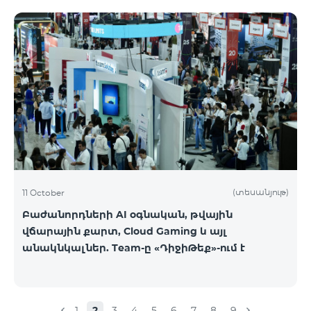
(տեսանյութ)
11 October
Բաժանորդների AI օգնական, թվային
վճարային քարտ, Cloud Gaming և այլ
անակնկալներ. Team-ը «ԴիջիԹեք»-ում է
1
2
3
4
5
6
7
8
9